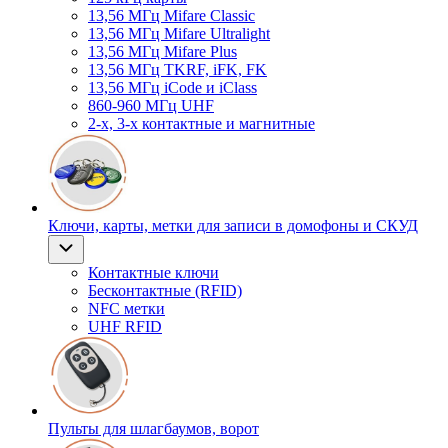
13,56 МГц Mifare Classic
13,56 МГц Mifare Ultralight
13,56 МГц Mifare Plus
13,56 МГц TKRF, iFK, FK
13,56 МГц iCode и iClass
860-960 МГц UHF
2-х, 3-х контактные и магнитные
Ключи, карты, метки для записи в домофоны и СКУД
Контактные ключи
Бесконтактные (RFID)
NFC метки
UHF RFID
Пульты для шлагбаумов, ворот