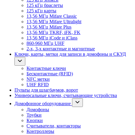
125 кГц браслеты
125 кГц карты
13,56 МГц Mifare Classic
13,56 МГц Mifare Ultralight
13,56 МГц Mifare Plus
13,56 МГц TKRF, iFK, FK
13,56 МГц iCode и iClass
860-960 МГц UHF
2-х, 3-х контактные и магнитные
Ключи, карты, метки для записи в домофоны и СКУД
Контактные ключи
Бесконтактные (RFID)
NFC метки
UHF RFID
Пульты для шлагбаумов, ворот
Универсальные ключи, считывающие устройства
Домофонное оборудование
Домофоны
Трубки
Кнопки
Считыватели, контакторы
Контроллеры