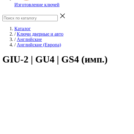
Изготовление ключей
Каталог
/
Ключи дверные и авто
/
Английские
/
Английские (Европа)
GIU-2 | GU4 | GS4 (имп.)