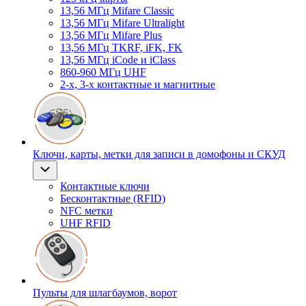
13,56 МГц Mifare Classic
13,56 МГц Mifare Ultralight
13,56 МГц Mifare Plus
13,56 МГц TKRF, iFK, FK
13,56 МГц iCode и iClass
860-960 МГц UHF
2-х, 3-х контактные и магнитные
Ключи, карты, метки для записи в домофоны и СКУД
Контактные ключи
Бесконтактные (RFID)
NFC метки
UHF RFID
Пульты для шлагбаумов, ворот