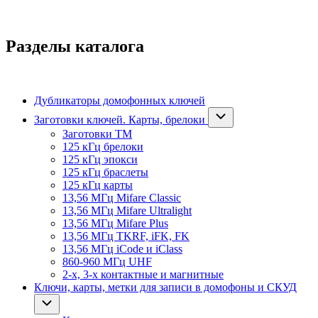
Разделы каталога
Дубликаторы домофонных ключей
Заготовки ключей. Карты, брелоки
Заготовки ТМ
125 кГц брелоки
125 кГц эпокси
125 кГц браслеты
125 кГц карты
13,56 МГц Mifare Classic
13,56 МГц Mifare Ultralight
13,56 МГц Mifare Plus
13,56 МГц TKRF, iFK, FK
13,56 МГц iCode и iClass
860-960 МГц UHF
2-х, 3-х контактные и магнитные
Ключи, карты, метки для записи в домофоны и СКУД