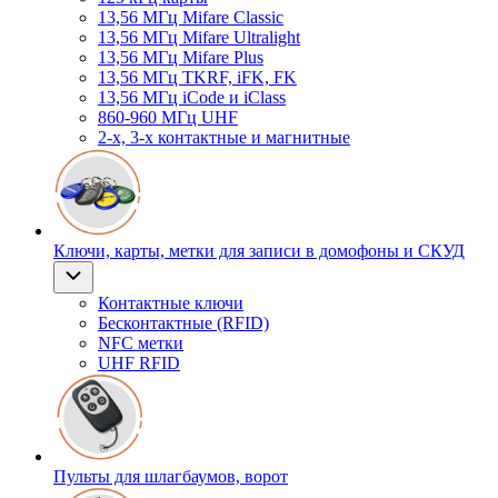
13,56 МГц Mifare Classic
13,56 МГц Mifare Ultralight
13,56 МГц Mifare Plus
13,56 МГц TKRF, iFK, FK
13,56 МГц iCode и iClass
860-960 МГц UHF
2-х, 3-х контактные и магнитные
Ключи, карты, метки для записи в домофоны и СКУД
Контактные ключи
Бесконтактные (RFID)
NFC метки
UHF RFID
Пульты для шлагбаумов, ворот