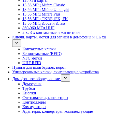
125 кГц карты
13,56 МГц Mifare Classic
13,56 МГц Mifare Ultralight
13,56 МГц Mifare Plus
13,56 МГц TKRF, iFK, FK
13,56 МГц iCode и iClass
860-960 МГц UHF
2-х, 3-х контактные и магнитные
Ключи, карты, метки для записи в домофоны и СКУД
Контактные ключи
Бесконтактные (RFID)
NFC метки
UHF RFID
Пульты для шлагбаумов, ворот
Универсальные ключи, считывающие устройства
Домофонное оборудование
Домофоны
Трубки
Кнопки
Считыватели, контакторы
Контроллеры
Коммутаторы
Адаптеры, конвертеры, комплектующие