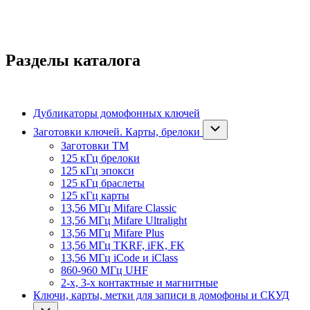
Разделы каталога
Дубликаторы домофонных ключей
Заготовки ключей. Карты, брелоки
Заготовки ТМ
125 кГц брелоки
125 кГц эпокси
125 кГц браслеты
125 кГц карты
13,56 МГц Mifare Classic
13,56 МГц Mifare Ultralight
13,56 МГц Mifare Plus
13,56 МГц TKRF, iFK, FK
13,56 МГц iCode и iClass
860-960 МГц UHF
2-х, 3-х контактные и магнитные
Ключи, карты, метки для записи в домофоны и СКУД