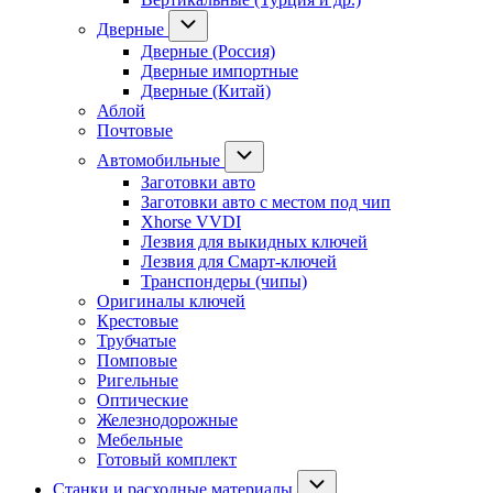
Дверные
Дверные (Россия)
Дверные импортные
Дверные (Китай)
Аблой
Почтовые
Автомобильные
Заготовки авто
Заготовки авто с местом под чип
Xhorse VVDI
Лезвия для выкидных ключей
Лезвия для Смарт-ключей
Транспондеры (чипы)
Оригиналы ключей
Крестовые
Трубчатые
Помповые
Ригельные
Оптические
Железнодорожные
Мебельные
Готовый комплект
Станки и расходные материалы