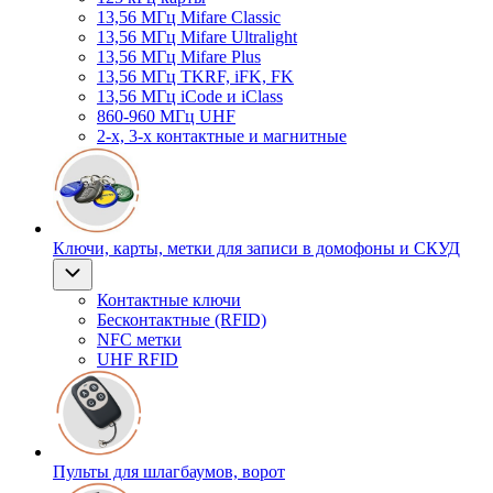
13,56 МГц Mifare Classic
13,56 МГц Mifare Ultralight
13,56 МГц Mifare Plus
13,56 МГц TKRF, iFK, FK
13,56 МГц iCode и iClass
860-960 МГц UHF
2-х, 3-х контактные и магнитные
Ключи, карты, метки для записи в домофоны и СКУД
Контактные ключи
Бесконтактные (RFID)
NFC метки
UHF RFID
Пульты для шлагбаумов, ворот