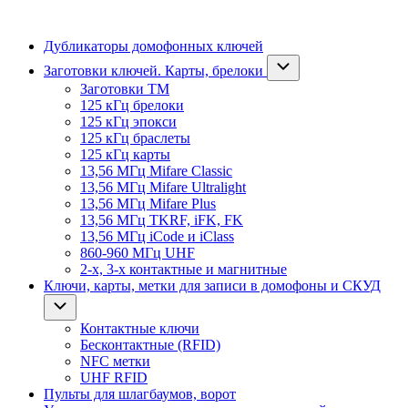
Дубликаторы домофонных ключей
Заготовки ключей. Карты, брелоки
Заготовки ТМ
125 кГц брелоки
125 кГц эпокси
125 кГц браслеты
125 кГц карты
13,56 МГц Mifare Classic
13,56 МГц Mifare Ultralight
13,56 МГц Mifare Plus
13,56 МГц TKRF, iFK, FK
13,56 МГц iCode и iClass
860-960 МГц UHF
2-х, 3-х контактные и магнитные
Ключи, карты, метки для записи в домофоны и СКУД
Контактные ключи
Бесконтактные (RFID)
NFC метки
UHF RFID
Пульты для шлагбаумов, ворот