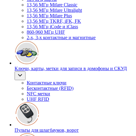
13,56 МГц Mifare Classic
13,56 МГц Mifare Ultralight
13,56 МГц Mifare Plus
13,56 МГц TKRF, iFK, FK
13,56 МГц iCode и iClass
860-960 МГц UHF
2-х, 3-х контактные и магнитные
Ключи, карты, метки для записи в домофоны и СКУД
Контактные ключи
Бесконтактные (RFID)
NFC метки
UHF RFID
Пульты для шлагбаумов, ворот