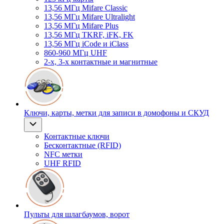
13,56 МГц Mifare Classic
13,56 МГц Mifare Ultralight
13,56 МГц Mifare Plus
13,56 МГц TKRF, iFK, FK
13,56 МГц iCode и iClass
860-960 МГц UHF
2-х, 3-х контактные и магнитные
Ключи, карты, метки для записи в домофоны и СКУД
Контактные ключи
Бесконтактные (RFID)
NFC метки
UHF RFID
Пульты для шлагбаумов, ворот