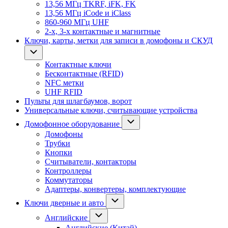
13,56 МГц TKRF, iFK, FK
13,56 МГц iCode и iClass
860-960 МГц UHF
2-х, 3-х контактные и магнитные
Ключи, карты, метки для записи в домофоны и СКУД
Контактные ключи
Бесконтактные (RFID)
NFC метки
UHF RFID
Пульты для шлагбаумов, ворот
Универсальные ключи, считывающие устройства
Домофонное оборудование
Домофоны
Трубки
Кнопки
Считыватели, контакторы
Контроллеры
Коммутаторы
Адаптеры, конвертеры, комплектующие
Ключи дверные и авто
Английские
Английские (Китай)