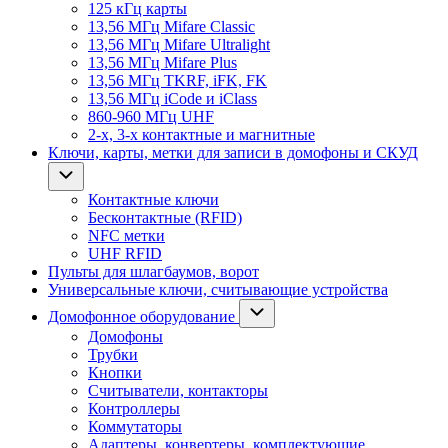
125 кГц карты
13,56 МГц Mifare Classic
13,56 МГц Mifare Ultralight
13,56 МГц Mifare Plus
13,56 МГц TKRF, iFK, FK
13,56 МГц iCode и iClass
860-960 МГц UHF
2-х, 3-х контактные и магнитные
Ключи, карты, метки для записи в домофоны и СКУД
Контактные ключи
Бесконтактные (RFID)
NFC метки
UHF RFID
Пульты для шлагбаумов, ворот
Универсальные ключи, считывающие устройства
Домофонное оборудование
Домофоны
Трубки
Кнопки
Считыватели, контакторы
Контроллеры
Коммутаторы
Адаптеры, конвертеры, комплектующие