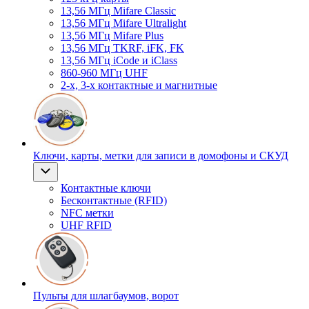
13,56 МГц Mifare Classic
13,56 МГц Mifare Ultralight
13,56 МГц Mifare Plus
13,56 МГц TKRF, iFK, FK
13,56 МГц iCode и iClass
860-960 МГц UHF
2-х, 3-х контактные и магнитные
Ключи, карты, метки для записи в домофоны и СКУД
Контактные ключи
Бесконтактные (RFID)
NFC метки
UHF RFID
Пульты для шлагбаумов, ворот