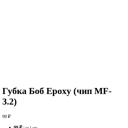
Губка Боб Epoxy (чип MF-
3.2)
99 ₽
99 ₽
/ от 1 шт.