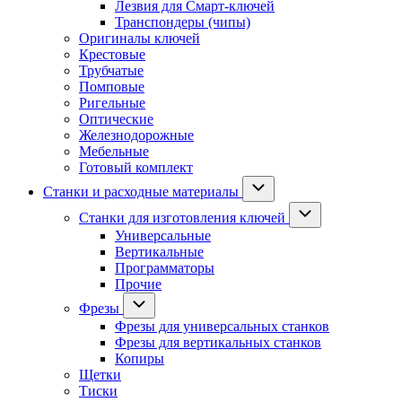
Лезвия для Смарт-ключей
Транспондеры (чипы)
Оригиналы ключей
Крестовые
Трубчатые
Помповые
Ригельные
Оптические
Железнодорожные
Мебельные
Готовый комплект
Станки и расходные материалы
Станки для изготовления ключей
Универсальные
Вертикальные
Программаторы
Прочие
Фрезы
Фрезы для универсальных станков
Фрезы для вертикальных станков
Копиры
Щетки
Тиски