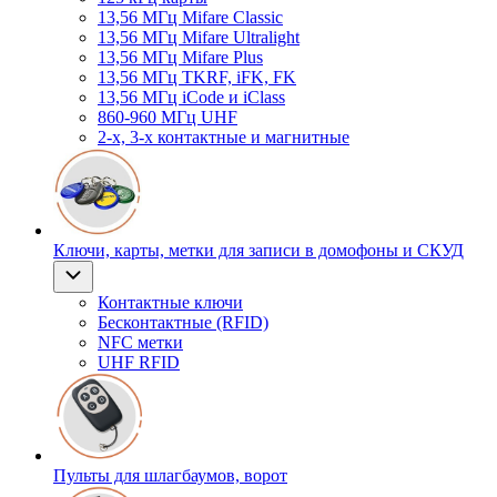
13,56 МГц Mifare Classic
13,56 МГц Mifare Ultralight
13,56 МГц Mifare Plus
13,56 МГц TKRF, iFK, FK
13,56 МГц iCode и iClass
860-960 МГц UHF
2-х, 3-х контактные и магнитные
Ключи, карты, метки для записи в домофоны и СКУД
Контактные ключи
Бесконтактные (RFID)
NFC метки
UHF RFID
Пульты для шлагбаумов, ворот