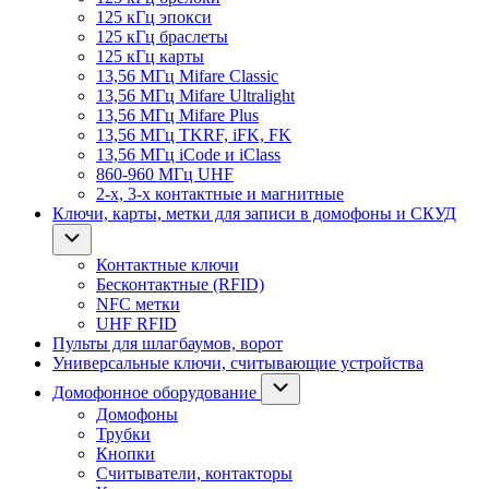
125 кГц эпокси
125 кГц браслеты
125 кГц карты
13,56 МГц Mifare Classic
13,56 МГц Mifare Ultralight
13,56 МГц Mifare Plus
13,56 МГц TKRF, iFK, FK
13,56 МГц iCode и iClass
860-960 МГц UHF
2-х, 3-х контактные и магнитные
Ключи, карты, метки для записи в домофоны и СКУД
Контактные ключи
Бесконтактные (RFID)
NFC метки
UHF RFID
Пульты для шлагбаумов, ворот
Универсальные ключи, считывающие устройства
Домофонное оборудование
Домофоны
Трубки
Кнопки
Считыватели, контакторы