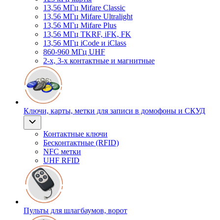
13,56 МГц Mifare Classic
13,56 МГц Mifare Ultralight
13,56 МГц Mifare Plus
13,56 МГц TKRF, iFK, FK
13,56 МГц iCode и iClass
860-960 МГц UHF
2-х, 3-х контактные и магнитные
Ключи, карты, метки для записи в домофоны и СКУД
Контактные ключи
Бесконтактные (RFID)
NFC метки
UHF RFID
Пульты для шлагбаумов, ворот