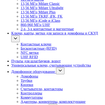
13,56 МГц Mifare Classic
13,56 МГц Mifare Ultralight
13,56 МГц Mifare Plus
13,56 МГц TKRF, iFK, FK
13,56 МГц iCode и iClass
860-960 МГц UHF
2-х, 3-х контактные и магнитные
Ключи, карты, метки для записи в домофоны и СКУД
Контактные ключи
Бесконтактные (RFID)
NFC метки
UHF RFID
Пульты для шлагбаумов, ворот
Универсальные ключи, считывающие устройства
Домофонное оборудование
Домофоны
Трубки
Кнопки
Считыватели, контакторы
Контроллеры
Коммутаторы
Адаптеры, конвертеры, комплектующие