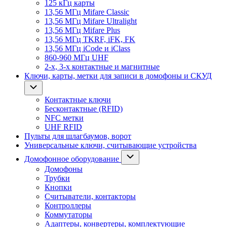
125 кГц карты
13,56 МГц Mifare Classic
13,56 МГц Mifare Ultralight
13,56 МГц Mifare Plus
13,56 МГц TKRF, iFK, FK
13,56 МГц iCode и iClass
860-960 МГц UHF
2-х, 3-х контактные и магнитные
Ключи, карты, метки для записи в домофоны и СКУД
Контактные ключи
Бесконтактные (RFID)
NFC метки
UHF RFID
Пульты для шлагбаумов, ворот
Универсальные ключи, считывающие устройства
Домофонное оборудование
Домофоны
Трубки
Кнопки
Считыватели, контакторы
Контроллеры
Коммутаторы
Адаптеры, конвертеры, комплектующие