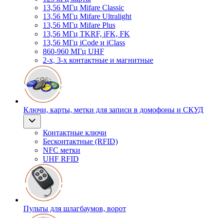
13,56 МГц Mifare Classic
13,56 МГц Mifare Ultralight
13,56 МГц Mifare Plus
13,56 МГц TKRF, iFK, FK
13,56 МГц iCode и iClass
860-960 МГц UHF
2-х, 3-х контактные и магнитные
Ключи, карты, метки для записи в домофоны и СКУД
Контактные ключи
Бесконтактные (RFID)
NFC метки
UHF RFID
Пульты для шлагбаумов, ворот