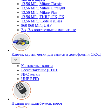
13,56 МГц Mifare Classic
13,56 МГц Mifare Ultralight
13,56 МГц Mifare Plus
13,56 МГц TKRF, iFK, FK
13,56 МГц iCode и iClass
860-960 МГц UHF
2-х, 3-х контактные и магнитные
Ключи, карты, метки для записи в домофоны и СКУД
Контактные ключи
Бесконтактные (RFID)
NFC метки
UHF RFID
Пульты для шлагбаумов, ворот