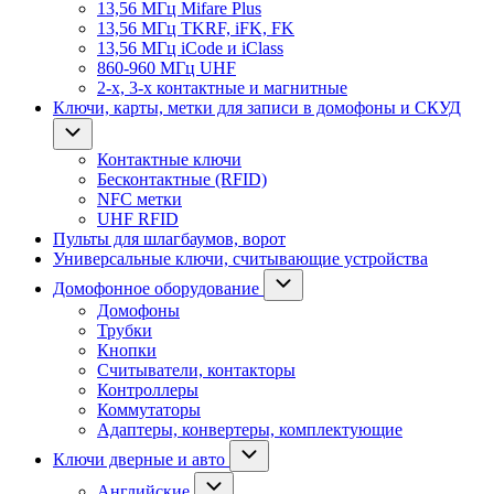
13,56 МГц Mifare Plus
13,56 МГц TKRF, iFK, FK
13,56 МГц iCode и iClass
860-960 МГц UHF
2-х, 3-х контактные и магнитные
Ключи, карты, метки для записи в домофоны и СКУД
Контактные ключи
Бесконтактные (RFID)
NFC метки
UHF RFID
Пульты для шлагбаумов, ворот
Универсальные ключи, считывающие устройства
Домофонное оборудование
Домофоны
Трубки
Кнопки
Считыватели, контакторы
Контроллеры
Коммутаторы
Адаптеры, конвертеры, комплектующие
Ключи дверные и авто
Английские