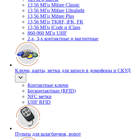
13,56 МГц Mifare Classic
13,56 МГц Mifare Ultralight
13,56 МГц Mifare Plus
13,56 МГц TKRF, iFK, FK
13,56 МГц iCode и iClass
860-960 МГц UHF
2-х, 3-х контактные и магнитные
Ключи, карты, метки для записи в домофоны и СКУД
Контактные ключи
Бесконтактные (RFID)
NFC метки
UHF RFID
Пульты для шлагбаумов, ворот