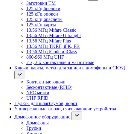
Заготовки ТМ
125 кГц брелоки
125 кГц эпокси
125 кГц браслеты
125 кГц карты
13,56 МГц Mifare Classic
13,56 МГц Mifare Ultralight
13,56 МГц Mifare Plus
13,56 МГц TKRF, iFK, FK
13,56 МГц iCode и iClass
860-960 МГц UHF
2-х, 3-х контактные и магнитные
Ключи, карты, метки для записи в домофоны и СКУД
Контактные ключи
Бесконтактные (RFID)
NFC метки
UHF RFID
Пульты для шлагбаумов, ворот
Универсальные ключи, считывающие устройства
Домофонное оборудование
Домофоны
Трубки
Кнопки