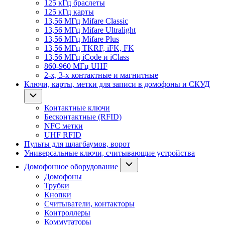
125 кГц браслеты
125 кГц карты
13,56 МГц Mifare Classic
13,56 МГц Mifare Ultralight
13,56 МГц Mifare Plus
13,56 МГц TKRF, iFK, FK
13,56 МГц iCode и iClass
860-960 МГц UHF
2-х, 3-х контактные и магнитные
Ключи, карты, метки для записи в домофоны и СКУД
Контактные ключи
Бесконтактные (RFID)
NFC метки
UHF RFID
Пульты для шлагбаумов, ворот
Универсальные ключи, считывающие устройства
Домофонное оборудование
Домофоны
Трубки
Кнопки
Считыватели, контакторы
Контроллеры
Коммутаторы