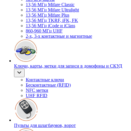
13,56 МГц Mifare Classic
13,56 МГц Mifare Ultralight
13,56 МГц Mifare Plus
13,56 МГц TKRF, iFK, FK
13,56 МГц iCode и iClass
860-960 МГц UHF
2-х, 3-х контактные и магнитные
Ключи, карты, метки для записи в домофоны и СКУД
Контактные ключи
Бесконтактные (RFID)
NFC метки
UHF RFID
Пульты для шлагбаумов, ворот