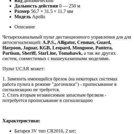
Код
динамический
Дальность действия
0 — 250 м
Размер
56.7 × 31.5 × 11.7 мм
Модель
Apollo
Описание
Четырехканальный пульт дистанционного управления
для для
автосигнализаций:
A.P.S., Alligator, Cenmax, Guard,
Harpoon, Jaguar, KGB, Leopard, Mongoose, Pantera,
Partisan, Sheriff, StarLine, Tomahawk
,
а так же других
систем, совместимых с вышеуказанными моделями.
Пульт UCAR
может:
1. Заменить имеющийся брелок
(на некоторых системах
работа пульта в режиме "догонялки") - прописывание в
сигнализацию не требуется.
2. Стать вторым независимым запасным брелком
-
потребуется прописывание в сигнализацию
Характеристики:
Батарея 3V тип CR2016, 2 шт;