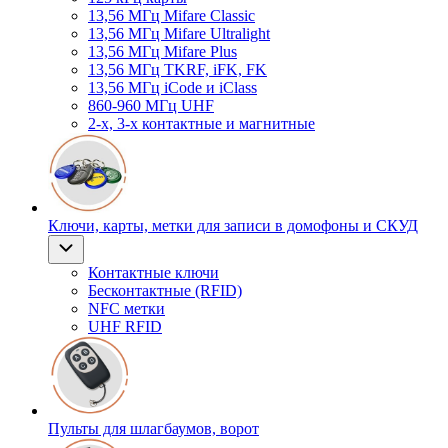
13,56 МГц Mifare Classic
13,56 МГц Mifare Ultralight
13,56 МГц Mifare Plus
13,56 МГц TKRF, iFK, FK
13,56 МГц iCode и iClass
860-960 МГц UHF
2-х, 3-х контактные и магнитные
Ключи, карты, метки для записи в домофоны и СКУД
Контактные ключи
Бесконтактные (RFID)
NFC метки
UHF RFID
Пульты для шлагбаумов, ворот