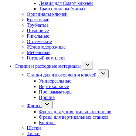
Лезвия для Смарт-ключей
Транспондеры (чипы)
Оригиналы ключей
Крестовые
Трубчатые
Помповые
Ригельные
Оптические
Железнодорожные
Мебельные
Готовый комплект
Станки и расходные материалы
Станки для изготовления ключей
Универсальные
Вертикальные
Программаторы
Прочие
Фрезы
Фрезы для универсальных станков
Фрезы для вертикальных станков
Копиры
Щетки
Тиски