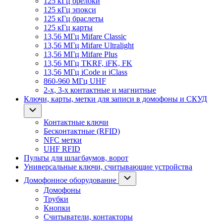
125 кГц брелоки
125 кГц эпокси
125 кГц браслеты
125 кГц карты
13,56 МГц Mifare Classic
13,56 МГц Mifare Ultralight
13,56 МГц Mifare Plus
13,56 МГц TKRF, iFK, FK
13,56 МГц iCode и iClass
860-960 МГц UHF
2-х, 3-х контактные и магнитные
Ключи, карты, метки для записи в домофоны и СКУД
Контактные ключи
Бесконтактные (RFID)
NFC метки
UHF RFID
Пульты для шлагбаумов, ворот
Универсальные ключи, считывающие устройства
Домофонное оборудование
Домофоны
Трубки
Кнопки
Считыватели, контакторы