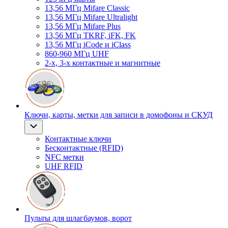
13,56 МГц Mifare Classic
13,56 МГц Mifare Ultralight
13,56 МГц Mifare Plus
13,56 МГц TKRF, iFK, FK
13,56 МГц iCode и iClass
860-960 МГц UHF
2-х, 3-х контактные и магнитные
Ключи, карты, метки для записи в домофоны и СКУД
Контактные ключи
Бесконтактные (RFID)
NFC метки
UHF RFID
Пульты для шлагбаумов, ворот