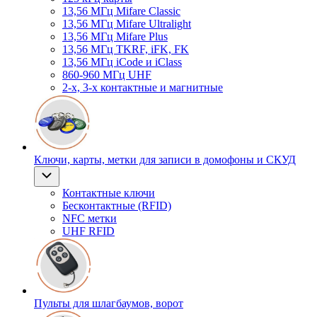
13,56 МГц Mifare Classic
13,56 МГц Mifare Ultralight
13,56 МГц Mifare Plus
13,56 МГц TKRF, iFK, FK
13,56 МГц iCode и iClass
860-960 МГц UHF
2-х, 3-х контактные и магнитные
Ключи, карты, метки для записи в домофоны и СКУД
Контактные ключи
Бесконтактные (RFID)
NFC метки
UHF RFID
Пульты для шлагбаумов, ворот