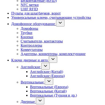
Бесконтактные (RFID)
NFC метки
UHF RFID
Пульты для шлагбаумов, ворот
Универсальные ключи, считывающие устройства
Домофонное оборудование
Домофоны
Трубки
Кнопки
Считыватели, контакторы
Контроллеры
Коммутаторы
Адаптеры, конвертеры, комплектующие
Ключи дверные и авто
Английские
Английские (Китай)
Английские (Европа)
Вертикальные
Вертикальные (Европа)
Вертикальные (Китай)
Вертикальные (Турция и др.)
Дверные