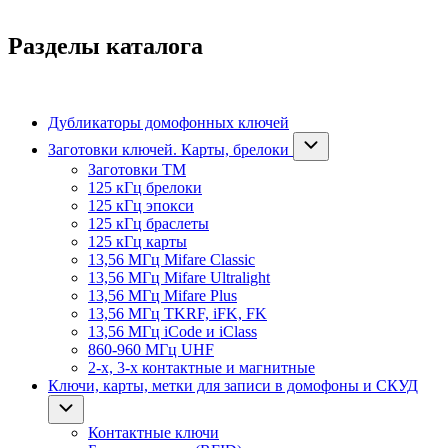
Разделы каталога
Дубликаторы домофонных ключей
Заготовки ключей. Карты, брелоки
Заготовки ТМ
125 кГц брелоки
125 кГц эпокси
125 кГц браслеты
125 кГц карты
13,56 МГц Mifare Classic
13,56 МГц Mifare Ultralight
13,56 МГц Mifare Plus
13,56 МГц TKRF, iFK, FK
13,56 МГц iCode и iClass
860-960 МГц UHF
2-х, 3-х контактные и магнитные
Ключи, карты, метки для записи в домофоны и СКУД
Контактные ключи