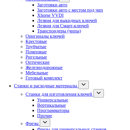
Заготовки авто
Заготовки авто с местом под чип
Xhorse VVDI
Лезвия для выкидных ключей
Лезвия для Смарт-ключей
Транспондеры (чипы)
Оригиналы ключей
Крестовые
Трубчатые
Помповые
Ригельные
Оптические
Железнодорожные
Мебельные
Готовый комплект
Станки и расходные материалы
Станки для изготовления ключей
Универсальные
Вертикальные
Программаторы
Прочие
Фрезы
Фрезы для универсальных станков