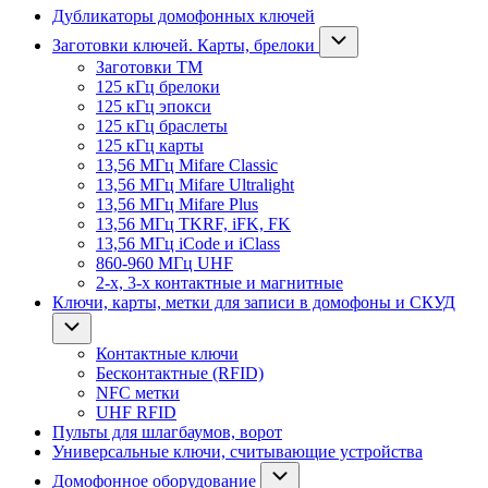
Дубликаторы домофонных ключей
Заготовки ключей. Карты, брелоки
Заготовки ТМ
125 кГц брелоки
125 кГц эпокси
125 кГц браслеты
125 кГц карты
13,56 МГц Mifare Classic
13,56 МГц Mifare Ultralight
13,56 МГц Mifare Plus
13,56 МГц TKRF, iFK, FK
13,56 МГц iCode и iClass
860-960 МГц UHF
2-х, 3-х контактные и магнитные
Ключи, карты, метки для записи в домофоны и СКУД
Контактные ключи
Бесконтактные (RFID)
NFC метки
UHF RFID
Пульты для шлагбаумов, ворот
Универсальные ключи, считывающие устройства
Домофонное оборудование