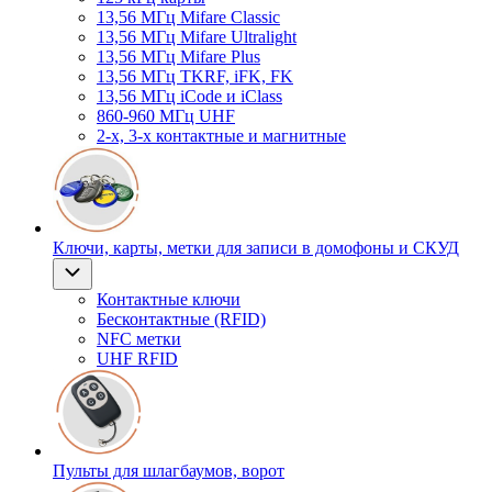
13,56 МГц Mifare Classic
13,56 МГц Mifare Ultralight
13,56 МГц Mifare Plus
13,56 МГц TKRF, iFK, FK
13,56 МГц iCode и iClass
860-960 МГц UHF
2-х, 3-х контактные и магнитные
Ключи, карты, метки для записи в домофоны и СКУД
Контактные ключи
Бесконтактные (RFID)
NFC метки
UHF RFID
Пульты для шлагбаумов, ворот