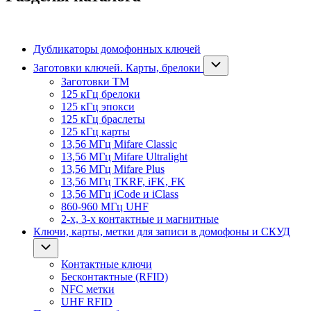
Дубликаторы домофонных ключей
Заготовки ключей. Карты, брелоки
Заготовки ТМ
125 кГц брелоки
125 кГц эпокси
125 кГц браслеты
125 кГц карты
13,56 МГц Mifare Classic
13,56 МГц Mifare Ultralight
13,56 МГц Mifare Plus
13,56 МГц TKRF, iFK, FK
13,56 МГц iCode и iClass
860-960 МГц UHF
2-х, 3-х контактные и магнитные
Ключи, карты, метки для записи в домофоны и СКУД
Контактные ключи
Бесконтактные (RFID)
NFC метки
UHF RFID