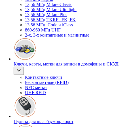
13,56 МГц Mifare Classic
13,56 МГц Mifare Ultralight
13,56 МГц Mifare Plus
13,56 МГц TKRF, iFK, FK
13,56 МГц iCode и iClass
860-960 МГц UHF
2-х, 3-х контактные и магнитные
Ключи, карты, метки для записи в домофоны и СКУД
Контактные ключи
Бесконтактные (RFID)
NFC метки
UHF RFID
Пульты для шлагбаумов, ворот