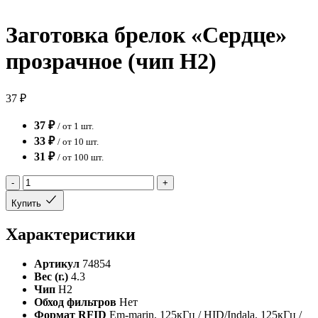
Заготовка брелок «Сердце»
прозрачное (чип H2)
37 ₽
37 ₽
/ от 1 шт.
33 ₽
/ от 10 шт.
31 ₽
/ от 100 шт.
-
+
Купить
Характеристики
Артикул
74854
Вес (г.)
4.3
Чип
H2
Обход фильтров
Нет
Формат RFID
Em-marin, 125кГц / HID/Indala, 125кГц /