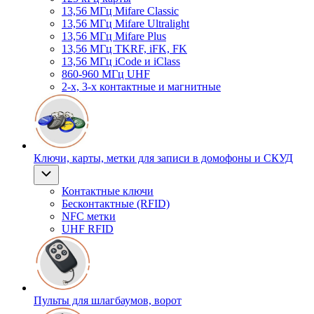
13,56 МГц Mifare Classic
13,56 МГц Mifare Ultralight
13,56 МГц Mifare Plus
13,56 МГц TKRF, iFK, FK
13,56 МГц iCode и iClass
860-960 МГц UHF
2-х, 3-х контактные и магнитные
Ключи, карты, метки для записи в домофоны и СКУД
Контактные ключи
Бесконтактные (RFID)
NFC метки
UHF RFID
Пульты для шлагбаумов, ворот