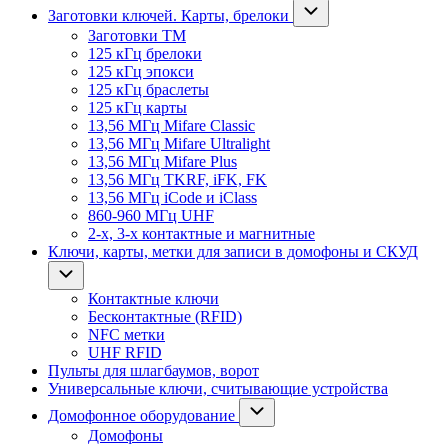
Заготовки ключей. Карты, брелоки
Заготовки ТМ
125 кГц брелоки
125 кГц эпокси
125 кГц браслеты
125 кГц карты
13,56 МГц Mifare Classic
13,56 МГц Mifare Ultralight
13,56 МГц Mifare Plus
13,56 МГц TKRF, iFK, FK
13,56 МГц iCode и iClass
860-960 МГц UHF
2-х, 3-х контактные и магнитные
Ключи, карты, метки для записи в домофоны и СКУД
Контактные ключи
Бесконтактные (RFID)
NFC метки
UHF RFID
Пульты для шлагбаумов, ворот
Универсальные ключи, считывающие устройства
Домофонное оборудование
Домофоны