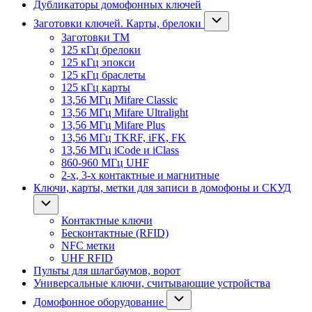
Дубликаторы домофонных ключей
Заготовки ключей. Карты, брелоки
Заготовки ТМ
125 кГц брелоки
125 кГц эпокси
125 кГц браслеты
125 кГц карты
13,56 МГц Mifare Classic
13,56 МГц Mifare Ultralight
13,56 МГц Mifare Plus
13,56 МГц TKRF, iFK, FK
13,56 МГц iCode и iClass
860-960 МГц UHF
2-х, 3-х контактные и магнитные
Ключи, карты, метки для записи в домофоны и СКУД
Контактные ключи
Бесконтактные (RFID)
NFC метки
UHF RFID
Пульты для шлагбаумов, ворот
Универсальные ключи, считывающие устройства
Домофонное оборудование