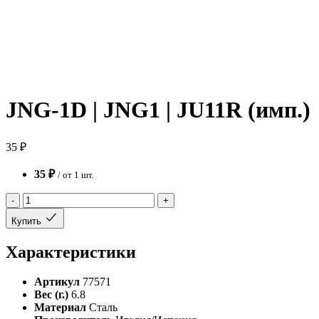
JNG-1D | JNG1 | JU11R (имп.)
35 ₽
35 ₽
/ от 1 шт.
-
+
Купить
Характеристики
Артикул
77571
Вес (г.)
6.8
Материал
Сталь