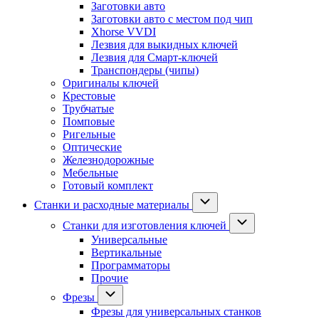
Заготовки авто
Заготовки авто с местом под чип
Xhorse VVDI
Лезвия для выкидных ключей
Лезвия для Смарт-ключей
Транспондеры (чипы)
Оригиналы ключей
Крестовые
Трубчатые
Помповые
Ригельные
Оптические
Железнодорожные
Мебельные
Готовый комплект
Станки и расходные материалы
Станки для изготовления ключей
Универсальные
Вертикальные
Программаторы
Прочие
Фрезы
Фрезы для универсальных станков