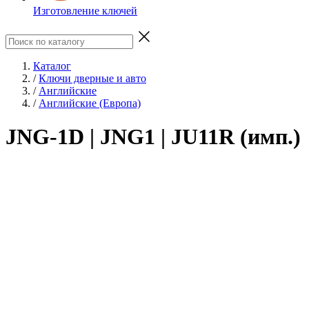
Изготовление ключей
Каталог
/
Ключи дверные и авто
/
Английские
/
Английские (Европа)
JNG-1D | JNG1 | JU11R (имп.)