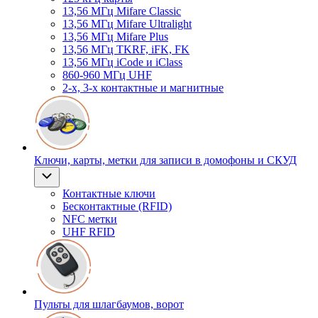
13,56 МГц Mifare Classic
13,56 МГц Mifare Ultralight
13,56 МГц Mifare Plus
13,56 МГц TKRF, iFK, FK
13,56 МГц iCode и iClass
860-960 МГц UHF
2-х, 3-х контактные и магнитные
Ключи, карты, метки для записи в домофоны и СКУД
Контактные ключи
Бесконтактные (RFID)
NFC метки
UHF RFID
Пульты для шлагбаумов, ворот