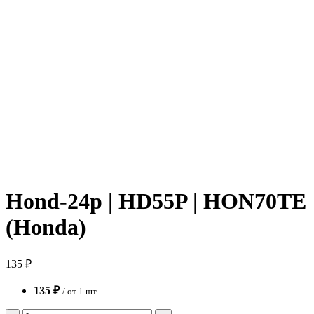
Hond-24p | HD55P | HON70TE
(Honda)
135 ₽
135 ₽
/ от 1 шт.