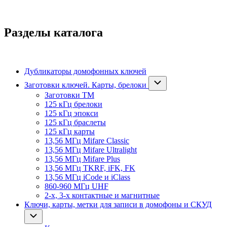
Разделы каталога
Дубликаторы домофонных ключей
Заготовки ключей. Карты, брелоки
Заготовки ТМ
125 кГц брелоки
125 кГц эпокси
125 кГц браслеты
125 кГц карты
13,56 МГц Mifare Classic
13,56 МГц Mifare Ultralight
13,56 МГц Mifare Plus
13,56 МГц TKRF, iFK, FK
13,56 МГц iCode и iClass
860-960 МГц UHF
2-х, 3-х контактные и магнитные
Ключи, карты, метки для записи в домофоны и СКУД