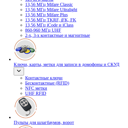
13,56 МГц Mifare Classic
13,56 МГц Mifare Ultralight
13,56 МГц Mifare Plus
13,56 МГц TKRF, iFK, FK
13,56 МГц iCode и iClass
860-960 МГц UHF
2-х, 3-х контактные и магнитные
Ключи, карты, метки для записи в домофоны и СКУД
Контактные ключи
Бесконтактные (RFID)
NFC метки
UHF RFID
Пульты для шлагбаумов, ворот