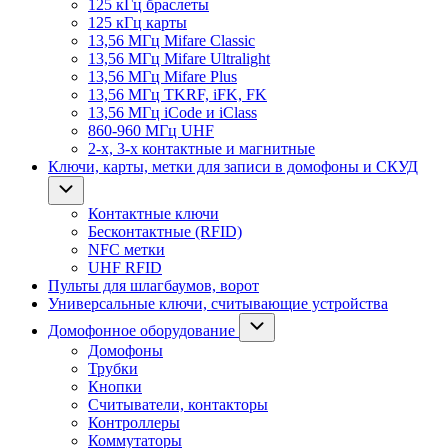
125 кГц браслеты
125 кГц карты
13,56 МГц Mifare Classic
13,56 МГц Mifare Ultralight
13,56 МГц Mifare Plus
13,56 МГц TKRF, iFK, FK
13,56 МГц iCode и iClass
860-960 МГц UHF
2-х, 3-х контактные и магнитные
Ключи, карты, метки для записи в домофоны и СКУД
Контактные ключи
Бесконтактные (RFID)
NFC метки
UHF RFID
Пульты для шлагбаумов, ворот
Универсальные ключи, считывающие устройства
Домофонное оборудование
Домофоны
Трубки
Кнопки
Считыватели, контакторы
Контроллеры
Коммутаторы