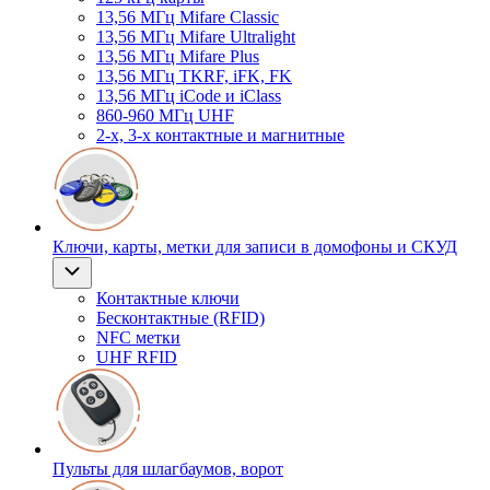
13,56 МГц Mifare Classic
13,56 МГц Mifare Ultralight
13,56 МГц Mifare Plus
13,56 МГц TKRF, iFK, FK
13,56 МГц iCode и iClass
860-960 МГц UHF
2-х, 3-х контактные и магнитные
Ключи, карты, метки для записи в домофоны и СКУД
Контактные ключи
Бесконтактные (RFID)
NFC метки
UHF RFID
Пульты для шлагбаумов, ворот