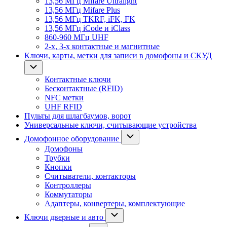
13,56 МГц Mifare Ultralight
13,56 МГц Mifare Plus
13,56 МГц TKRF, iFK, FK
13,56 МГц iCode и iClass
860-960 МГц UHF
2-х, 3-х контактные и магнитные
Ключи, карты, метки для записи в домофоны и СКУД
Контактные ключи
Бесконтактные (RFID)
NFC метки
UHF RFID
Пульты для шлагбаумов, ворот
Универсальные ключи, считывающие устройства
Домофонное оборудование
Домофоны
Трубки
Кнопки
Считыватели, контакторы
Контроллеры
Коммутаторы
Адаптеры, конвертеры, комплектующие
Ключи дверные и авто