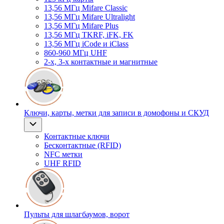
13,56 МГц Mifare Classic
13,56 МГц Mifare Ultralight
13,56 МГц Mifare Plus
13,56 МГц TKRF, iFK, FK
13,56 МГц iCode и iClass
860-960 МГц UHF
2-х, 3-х контактные и магнитные
Ключи, карты, метки для записи в домофоны и СКУД
Контактные ключи
Бесконтактные (RFID)
NFC метки
UHF RFID
Пульты для шлагбаумов, ворот