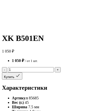
XK B501EN
1 050 ₽
1 050 ₽
/ от 1 шт.
-
+
Купить
Характеристики
Артикул
85685
Вес (г.)
45
Ширина
7.5 мм