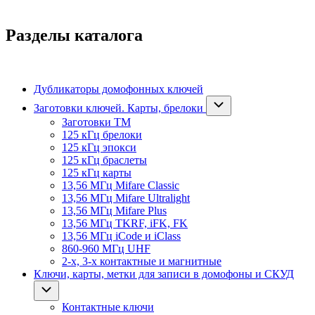
Разделы каталога
Дубликаторы домофонных ключей
Заготовки ключей. Карты, брелоки
Заготовки ТМ
125 кГц брелоки
125 кГц эпокси
125 кГц браслеты
125 кГц карты
13,56 МГц Mifare Classic
13,56 МГц Mifare Ultralight
13,56 МГц Mifare Plus
13,56 МГц TKRF, iFK, FK
13,56 МГц iCode и iClass
860-960 МГц UHF
2-х, 3-х контактные и магнитные
Ключи, карты, метки для записи в домофоны и СКУД
Контактные ключи