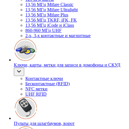
13,56 МГц Mifare Classic
13,56 МГц Mifare Ultralight
13,56 МГц Mifare Plus
13,56 МГц TKRF, iFK, FK
13,56 МГц iCode и iClass
860-960 МГц UHF
2-х, 3-х контактные и магнитные
Ключи, карты, метки для записи в домофоны и СКУД
Контактные ключи
Бесконтактные (RFID)
NFC метки
UHF RFID
Пульты для шлагбаумов, ворот