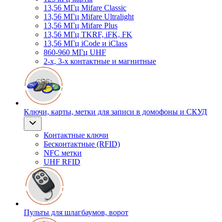
13,56 МГц Mifare Classic
13,56 МГц Mifare Ultralight
13,56 МГц Mifare Plus
13,56 МГц TKRF, iFK, FK
13,56 МГц iCode и iClass
860-960 МГц UHF
2-х, 3-х контактные и магнитные
Ключи, карты, метки для записи в домофоны и СКУД
Контактные ключи
Бесконтактные (RFID)
NFC метки
UHF RFID
Пульты для шлагбаумов, ворот