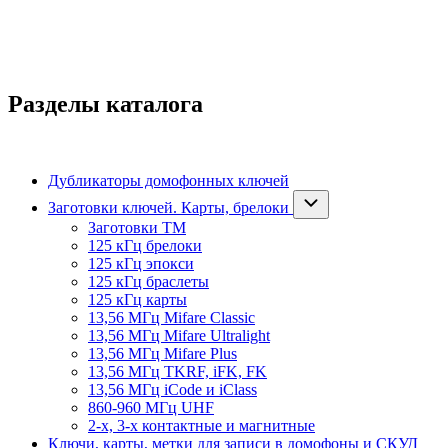
Разделы каталога
Дубликаторы домофонных ключей
Заготовки ключей. Карты, брелоки
Заготовки ТМ
125 кГц брелоки
125 кГц эпокси
125 кГц браслеты
125 кГц карты
13,56 МГц Mifare Classic
13,56 МГц Mifare Ultralight
13,56 МГц Mifare Plus
13,56 МГц TKRF, iFK, FK
13,56 МГц iCode и iClass
860-960 МГц UHF
2-х, 3-х контактные и магнитные
Ключи, карты, метки для записи в домофоны и СКУД