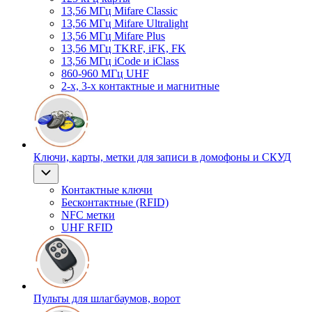
13,56 МГц Mifare Classic
13,56 МГц Mifare Ultralight
13,56 МГц Mifare Plus
13,56 МГц TKRF, iFK, FK
13,56 МГц iCode и iClass
860-960 МГц UHF
2-х, 3-х контактные и магнитные
Ключи, карты, метки для записи в домофоны и СКУД
Контактные ключи
Бесконтактные (RFID)
NFC метки
UHF RFID
Пульты для шлагбаумов, ворот