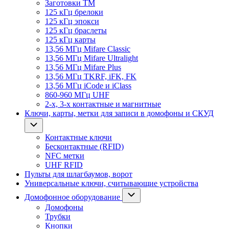
Заготовки ТМ
125 кГц брелоки
125 кГц эпокси
125 кГц браслеты
125 кГц карты
13,56 МГц Mifare Classic
13,56 МГц Mifare Ultralight
13,56 МГц Mifare Plus
13,56 МГц TKRF, iFK, FK
13,56 МГц iCode и iClass
860-960 МГц UHF
2-х, 3-х контактные и магнитные
Ключи, карты, метки для записи в домофоны и СКУД
Контактные ключи
Бесконтактные (RFID)
NFC метки
UHF RFID
Пульты для шлагбаумов, ворот
Универсальные ключи, считывающие устройства
Домофонное оборудование
Домофоны
Трубки
Кнопки