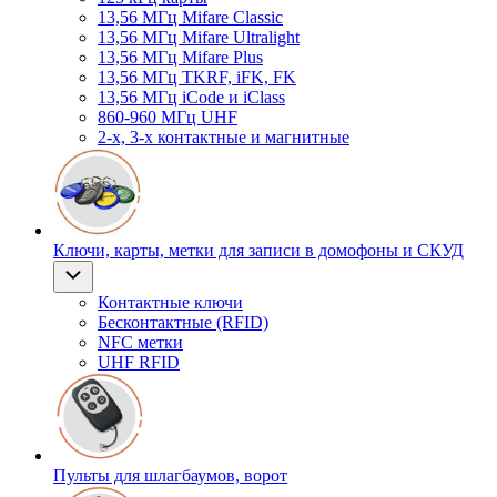
13,56 МГц Mifare Classic
13,56 МГц Mifare Ultralight
13,56 МГц Mifare Plus
13,56 МГц TKRF, iFK, FK
13,56 МГц iCode и iClass
860-960 МГц UHF
2-х, 3-х контактные и магнитные
Ключи, карты, метки для записи в домофоны и СКУД
Контактные ключи
Бесконтактные (RFID)
NFC метки
UHF RFID
Пульты для шлагбаумов, ворот