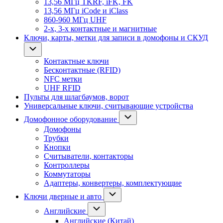
13,56 МГц TKRF, iFK, FK
13,56 МГц iCode и iClass
860-960 МГц UHF
2-х, 3-х контактные и магнитные
Ключи, карты, метки для записи в домофоны и СКУД
Контактные ключи
Бесконтактные (RFID)
NFC метки
UHF RFID
Пульты для шлагбаумов, ворот
Универсальные ключи, считывающие устройства
Домофонное оборудование
Домофоны
Трубки
Кнопки
Считыватели, контакторы
Контроллеры
Коммутаторы
Адаптеры, конвертеры, комплектующие
Ключи дверные и авто
Английские
Английские (Китай)