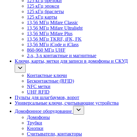
125 кГц брелоки
125 кГц эпокси
125 кГц браслеты
125 кГц карты
13,56 МГц Mifare Classic
13,56 МГц Mifare Ultralight
13,56 МГц Mifare Plus
13,56 МГц TKRF, iFK, FK
13,56 МГц iCode и iClass
860-960 МГц UHF
2-х, 3-х контактные и магнитные
Ключи, карты, метки для записи в домофоны и СКУД
Контактные ключи
Бесконтактные (RFID)
NFC метки
UHF RFID
Пульты для шлагбаумов, ворот
Универсальные ключи, считывающие устройства
Домофонное оборудование
Домофоны
Трубки
Кнопки
Считыватели, контакторы