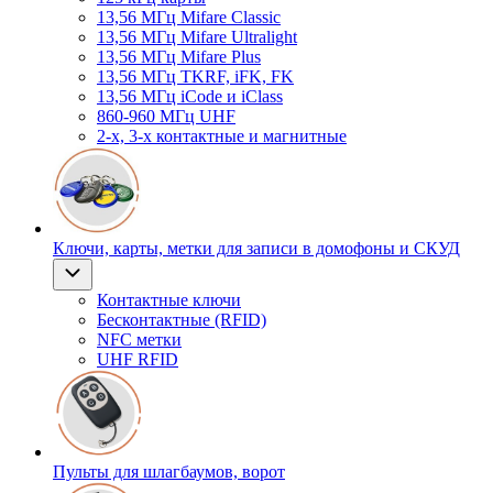
13,56 МГц Mifare Classic
13,56 МГц Mifare Ultralight
13,56 МГц Mifare Plus
13,56 МГц TKRF, iFK, FK
13,56 МГц iCode и iClass
860-960 МГц UHF
2-х, 3-х контактные и магнитные
Ключи, карты, метки для записи в домофоны и СКУД
Контактные ключи
Бесконтактные (RFID)
NFC метки
UHF RFID
Пульты для шлагбаумов, ворот