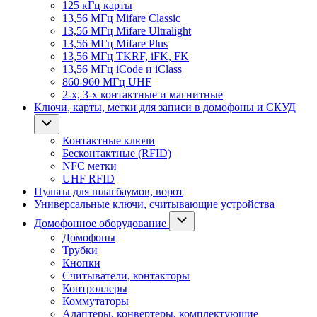
125 кГц карты
13,56 МГц Mifare Classic
13,56 МГц Mifare Ultralight
13,56 МГц Mifare Plus
13,56 МГц TKRF, iFK, FK
13,56 МГц iCode и iClass
860-960 МГц UHF
2-х, 3-х контактные и магнитные
Ключи, карты, метки для записи в домофоны и СКУД
Контактные ключи
Бесконтактные (RFID)
NFC метки
UHF RFID
Пульты для шлагбаумов, ворот
Универсальные ключи, считывающие устройства
Домофонное оборудование
Домофоны
Трубки
Кнопки
Считыватели, контакторы
Контроллеры
Коммутаторы
Адаптеры, конвертеры, комплектующие