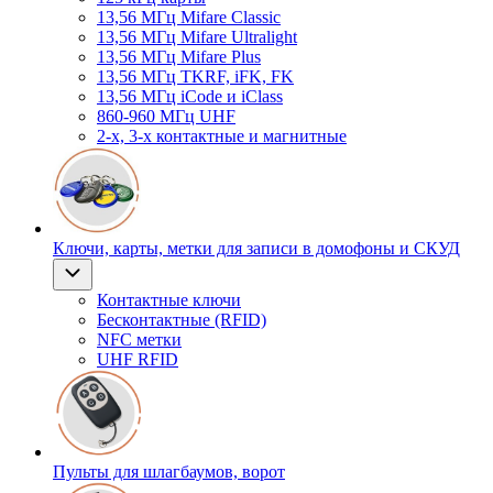
13,56 МГц Mifare Classic
13,56 МГц Mifare Ultralight
13,56 МГц Mifare Plus
13,56 МГц TKRF, iFK, FK
13,56 МГц iCode и iClass
860-960 МГц UHF
2-х, 3-х контактные и магнитные
Ключи, карты, метки для записи в домофоны и СКУД
Контактные ключи
Бесконтактные (RFID)
NFC метки
UHF RFID
Пульты для шлагбаумов, ворот