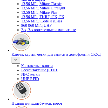
13,56 МГц Mifare Classic
13,56 МГц Mifare Ultralight
13,56 МГц Mifare Plus
13,56 МГц TKRF, iFK, FK
13,56 МГц iCode и iClass
860-960 МГц UHF
2-х, 3-х контактные и магнитные
Ключи, карты, метки для записи в домофоны и СКУД
Контактные ключи
Бесконтактные (RFID)
NFC метки
UHF RFID
Пульты для шлагбаумов, ворот