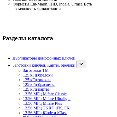
Форматы Em-Marin, HID, Indala, Urmet. Есть
возможность финализации.
Разделы каталога
Дубликаторы домофонных ключей
Заготовки ключей. Карты, брелоки
Заготовки ТМ
125 кГц брелоки
125 кГц эпокси
125 кГц браслеты
125 кГц карты
13,56 МГц Mifare Classic
13,56 МГц Mifare Ultralight
13,56 МГц Mifare Plus
13,56 МГц TKRF, iFK, FK
13,56 МГц iCode и iClass