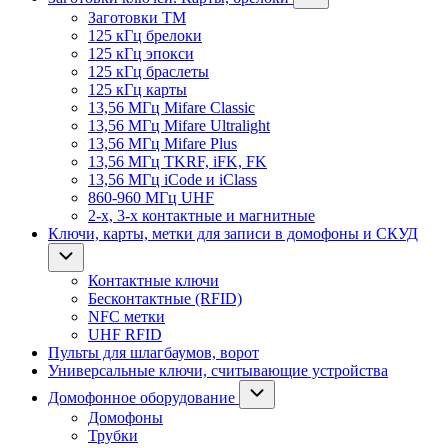
Заготовки ТМ
125 кГц брелоки
125 кГц эпокси
125 кГц браслеты
125 кГц карты
13,56 МГц Mifare Classic
13,56 МГц Mifare Ultralight
13,56 МГц Mifare Plus
13,56 МГц TKRF, iFK, FK
13,56 МГц iCode и iClass
860-960 МГц UHF
2-х, 3-х контактные и магнитные
Ключи, карты, метки для записи в домофоны и СКУД
Контактные ключи
Бесконтактные (RFID)
NFC метки
UHF RFID
Пульты для шлагбаумов, ворот
Универсальные ключи, считывающие устройства
Домофонное оборудование
Домофоны
Трубки