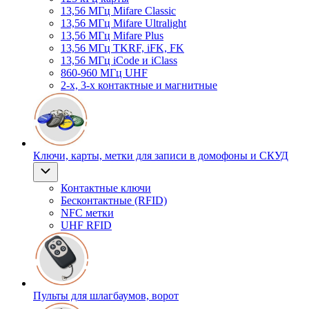
13,56 МГц Mifare Classic
13,56 МГц Mifare Ultralight
13,56 МГц Mifare Plus
13,56 МГц TKRF, iFK, FK
13,56 МГц iCode и iClass
860-960 МГц UHF
2-х, 3-х контактные и магнитные
Ключи, карты, метки для записи в домофоны и СКУД
Контактные ключи
Бесконтактные (RFID)
NFC метки
UHF RFID
Пульты для шлагбаумов, ворот