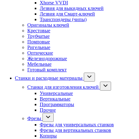
Xhorse VVDI
Лезвия для выкидных ключей
Лезвия для Смарт-ключей
Транспондеры (чипы)
Оригиналы ключей
Крестовые
Трубчатые
Помповые
Ригельные
Оптические
Железнодорожные
Мебельные
Готовый комплект
Станки и расходные материалы
Станки для изготовления ключей
Универсальные
Вертикальные
Программаторы
Прочие
Фрезы
Фрезы для универсальных станков
Фрезы для вертикальных станков
Копиры