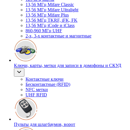
13,56 МГц Mifare Classic
13,56 МГц Mifare Ultralight
13,56 МГц Mifare Plus
13,56 МГц TKRF, iFK, FK
13,56 МГц iCode и iClass
860-960 МГц UHF
2-х, 3-х контактные и магнитные
Ключи, карты, метки для записи в домофоны и СКУД
Контактные ключи
Бесконтактные (RFID)
NFC метки
UHF RFID
Пульты для шлагбаумов, ворот