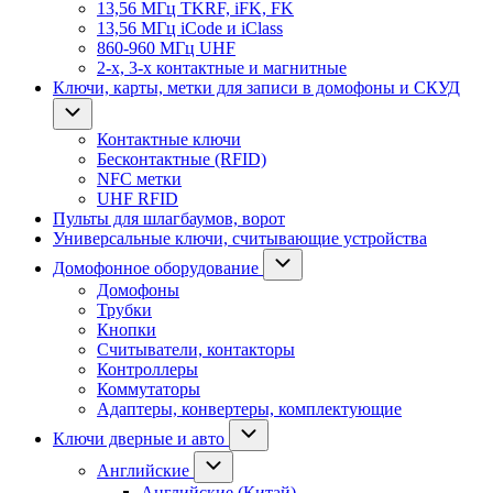
13,56 МГц TKRF, iFK, FK
13,56 МГц iCode и iClass
860-960 МГц UHF
2-х, 3-х контактные и магнитные
Ключи, карты, метки для записи в домофоны и СКУД
Контактные ключи
Бесконтактные (RFID)
NFC метки
UHF RFID
Пульты для шлагбаумов, ворот
Универсальные ключи, считывающие устройства
Домофонное оборудование
Домофоны
Трубки
Кнопки
Считыватели, контакторы
Контроллеры
Коммутаторы
Адаптеры, конвертеры, комплектующие
Ключи дверные и авто
Английские
Английские (Китай)