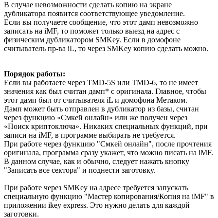
В случае невозможности сделать копию на экране
дубликатора появится соответствующее уведомление.
Если вы получаете сообщение, что этот дамп невозможно
записать на iMF, то поможет только выезд на адрес с
физическим дубликатором SMKey. Если в домофоне
считыватель пр-ва iL, то через SMKey копию сделать можно.
Порядок работы:
Если вы работаете через TMD-5S или TMD-6, то не имеет
значения как был считан дамп* с оригинала. Главное, чтобы
этот дамп был от считывателя iL и домофона Метаком.
Дамп может быть отправлен в дубликатор из базы, считан
через функцию «Смкей онлайн» или же получен через
«Поиск криптоключа». Никаких специальных функций, при
записи на iMF, в программе выбирать не требуется.
При работе через функцию "Смкей онлайн", после прочтения
оригинала, программа сразу укажет, что можно писать на iMF.
В данном случае, как и обычно, следует нажать кнопку
"Записать все сектора" и поднести заготовку.
При работе через SMKey на адресе требуется запускать
специальную функцию "Мастер копирования/Копия на iMF" в
приложении ikey express. Это нужно делать для каждой
заготовки.