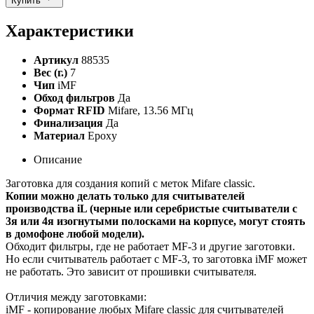
Купить
Характеристики
Артикул
88535
Вес (г.)
7
Чип
iMF
Обход фильтров
Да
Формат RFID
Mifare, 13.56 МГц
Финализация
Да
Материал
Epoxy
Описание
Заготовка для создания копий с меток Mifare сlassic.
Копии можно делать только для считывателей
производства iL (черные или серебристые считыватели с
3я или 4я изогнутыми полосками на корпусе, могут стоять
в домофоне любой модели).
Обходит фильтры, где не работает MF-3 и другие заготовки.
Но если считыватель работает с MF-3, то заготовка iMF может
не работать. Это зависит от прошивки считывателя.
Отличия между заготовками:
iMF - копирование любых Mifare сlassic для считывателей