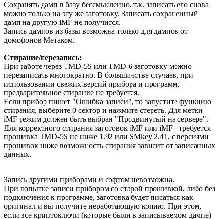
Сохранять дамп в базу бессмысленно, т.к. записать его снова
можно только на эту же заготовку. Записать сохраненный
дамп на другую iMF не получится.
Запись дампов из базы возможна только для дампов от
домофонов Метаком.
Стирание/перезапись:
При работе через TMD-5S или TMD-6 заготовку можно
перезаписать многократно. В большинстве случаев, при
использовании свежих версий прибора и программ,
предварительное стирание не требуется.
Если прибор пишет "Ошибка записи", то запустите функцию
стирания, выберите 0 сектор и нажмите стереть. Для метки
iMF режим должен быть выбран "Продвинутый на сервере".
Для корректного стирания заготовок iMF или iMF+ требуется
прошивка TMD-5S не ниже 1.92 или SMkey 2.41, с версиями
прошивок ниже возможность стирания зависит от записанных
данных.
Запись другими приборами и софтом невозможна.
При попытке записи прибором со старой прошивкой, либо без
подключения к программе, заготовка будет писаться как
оригинал и вы получите неработающую копию. При этом,
если все криптоключи (которые были в записываемом дампе)