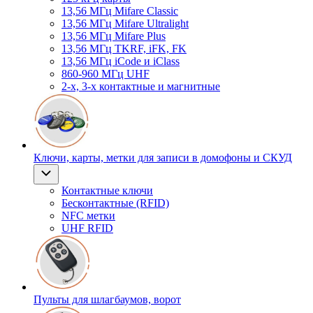
13,56 МГц Mifare Classic
13,56 МГц Mifare Ultralight
13,56 МГц Mifare Plus
13,56 МГц TKRF, iFK, FK
13,56 МГц iCode и iClass
860-960 МГц UHF
2-х, 3-х контактные и магнитные
Ключи, карты, метки для записи в домофоны и СКУД
Контактные ключи
Бесконтактные (RFID)
NFC метки
UHF RFID
Пульты для шлагбаумов, ворот