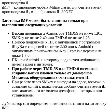
производства iL.
iMF+ - копирование любых Mifare сlassic
для считывателей
производства iL, в т.ч. брелоков
IL-30NFC
.
Заготовка iMF может быть записана только при
выполнении следующих условий:
Версия прошивки дубликатора TMD5S не ниже 1.91,
SMKey не ниже 2.40 или TMD-6 не ниже 1.28;
Прибор подключен к ПК с запущенной программой
iKeyBase с версией не ниже 2.50 или к Android с
запущенным приложением iKey Express с версией не
ниже 1.7.6;
ПК или Android, к которому подключен дубликатор,
имеет выход в интернет.
При работе через TMD-5S или TMD-6 возможно
создание копий ключей только от домофонов
Метаком, оборудованных считывателем IL;
При работе через SMkey с выездом на адрес, возможно
создание копий к практически любым считывателям iL,
вне зависимости от модели домофона, в который они
установлены.
Дубликатор сам определяет возможность записи на заготовку
iMF.