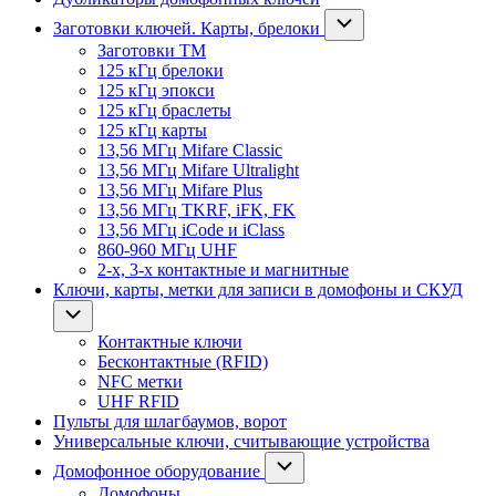
Заготовки ключей. Карты, брелоки
Заготовки ТМ
125 кГц брелоки
125 кГц эпокси
125 кГц браслеты
125 кГц карты
13,56 МГц Mifare Classic
13,56 МГц Mifare Ultralight
13,56 МГц Mifare Plus
13,56 МГц TKRF, iFK, FK
13,56 МГц iCode и iClass
860-960 МГц UHF
2-х, 3-х контактные и магнитные
Ключи, карты, метки для записи в домофоны и СКУД
Контактные ключи
Бесконтактные (RFID)
NFC метки
UHF RFID
Пульты для шлагбаумов, ворот
Универсальные ключи, считывающие устройства
Домофонное оборудование
Домофоны