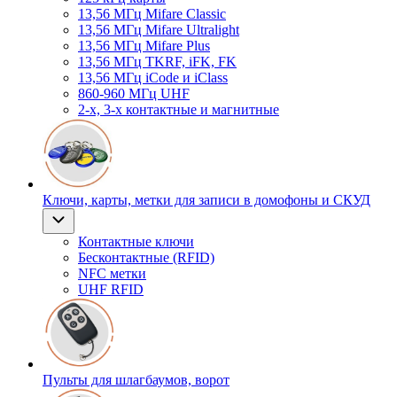
13,56 МГц Mifare Classic
13,56 МГц Mifare Ultralight
13,56 МГц Mifare Plus
13,56 МГц TKRF, iFK, FK
13,56 МГц iCode и iClass
860-960 МГц UHF
2-х, 3-х контактные и магнитные
Ключи, карты, метки для записи в домофоны и СКУД
Контактные ключи
Бесконтактные (RFID)
NFC метки
UHF RFID
Пульты для шлагбаумов, ворот