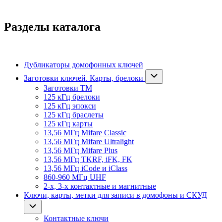
Разделы каталога
Дубликаторы домофонных ключей
Заготовки ключей. Карты, брелоки
Заготовки ТМ
125 кГц брелоки
125 кГц эпокси
125 кГц браслеты
125 кГц карты
13,56 МГц Mifare Classic
13,56 МГц Mifare Ultralight
13,56 МГц Mifare Plus
13,56 МГц TKRF, iFK, FK
13,56 МГц iCode и iClass
860-960 МГц UHF
2-х, 3-х контактные и магнитные
Ключи, карты, метки для записи в домофоны и СКУД
Контактные ключи