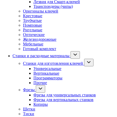
Лезвия для Смарт-ключей
Транспондеры (чипы)
Оригиналы ключей
Крестовые
Трубчатые
Помповые
Ригельные
Оптические
Железнодорожные
Мебельные
Готовый комплект
Станки и расходные материалы
Станки для изготовления ключей
Универсальные
Вертикальные
Программаторы
Прочие
Фрезы
Фрезы для универсальных станков
Фрезы для вертикальных станков
Копиры
Щетки
Тиски