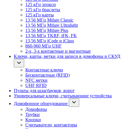
125 кГц эпокси
125 кГц браслеты
125 кГц карты
13,56 МГц Mifare Classic
13,56 МГц Mifare Ultralight
13,56 МГц Mifare Plus
13,56 МГц TKRF, iFK, FK
13,56 МГц iCode и iClass
860-960 МГц UHF
2-х, 3-х контактные и магнитные
Ключи, карты, метки для записи в домофоны и СКУД
Контактные ключи
Бесконтактные (RFID)
NFC метки
UHF RFID
Пульты для шлагбаумов, ворот
Универсальные ключи, считывающие устройства
Домофонное оборудование
Домофоны
Трубки
Кнопки
Считыватели, контакторы