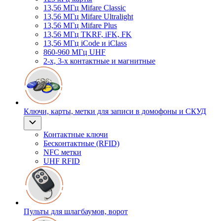
13,56 МГц Mifare Classic
13,56 МГц Mifare Ultralight
13,56 МГц Mifare Plus
13,56 МГц TKRF, iFK, FK
13,56 МГц iCode и iClass
860-960 МГц UHF
2-х, 3-х контактные и магнитные
Ключи, карты, метки для записи в домофоны и СКУД
Контактные ключи
Бесконтактные (RFID)
NFC метки
UHF RFID
Пульты для шлагбаумов, ворот