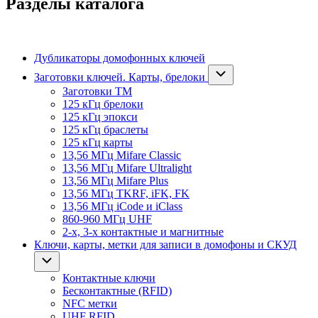
Разделы каталога
Дубликаторы домофонных ключей
Заготовки ключей. Карты, брелоки
Заготовки ТМ
125 кГц брелоки
125 кГц эпокси
125 кГц браслеты
125 кГц карты
13,56 МГц Mifare Classic
13,56 МГц Mifare Ultralight
13,56 МГц Mifare Plus
13,56 МГц TKRF, iFK, FK
13,56 МГц iCode и iClass
860-960 МГц UHF
2-х, 3-х контактные и магнитные
Ключи, карты, метки для записи в домофоны и СКУД
Контактные ключи
Бесконтактные (RFID)
NFC метки
UHF RFID