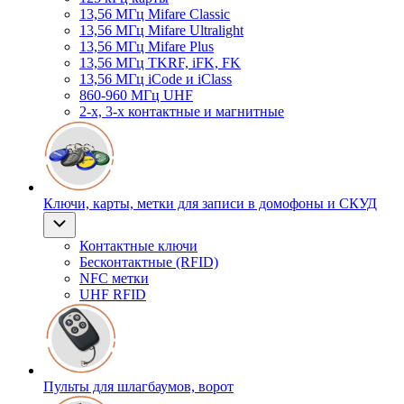
13,56 МГц Mifare Classic
13,56 МГц Mifare Ultralight
13,56 МГц Mifare Plus
13,56 МГц TKRF, iFK, FK
13,56 МГц iCode и iClass
860-960 МГц UHF
2-х, 3-х контактные и магнитные
Ключи, карты, метки для записи в домофоны и СКУД
Контактные ключи
Бесконтактные (RFID)
NFC метки
UHF RFID
Пульты для шлагбаумов, ворот