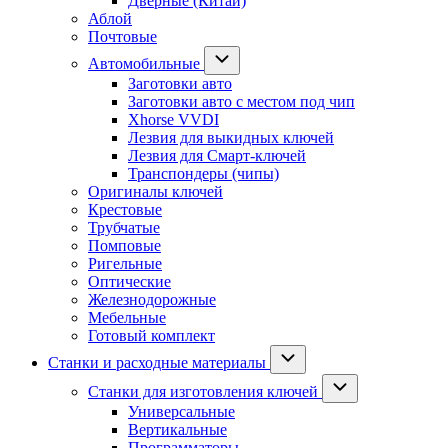
Дверные (Китай)
Аблой
Почтовые
Автомобильные
Заготовки авто
Заготовки авто с местом под чип
Xhorse VVDI
Лезвия для выкидных ключей
Лезвия для Смарт-ключей
Транспондеры (чипы)
Оригиналы ключей
Крестовые
Трубчатые
Помповые
Ригельные
Оптические
Железнодорожные
Мебельные
Готовый комплект
Станки и расходные материалы
Станки для изготовления ключей
Универсальные
Вертикальные
Программаторы