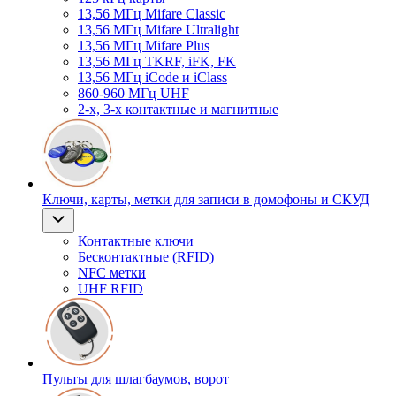
13,56 МГц Mifare Classic
13,56 МГц Mifare Ultralight
13,56 МГц Mifare Plus
13,56 МГц TKRF, iFK, FK
13,56 МГц iCode и iClass
860-960 МГц UHF
2-х, 3-х контактные и магнитные
Ключи, карты, метки для записи в домофоны и СКУД
Контактные ключи
Бесконтактные (RFID)
NFC метки
UHF RFID
Пульты для шлагбаумов, ворот