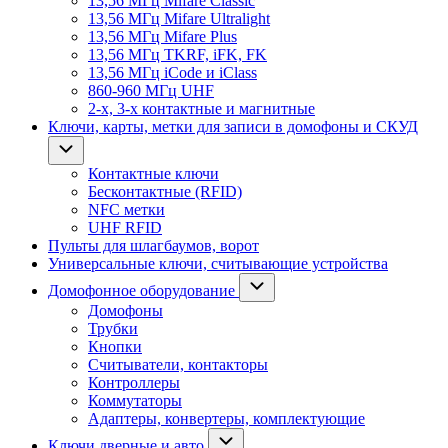
13,56 МГц Mifare Classic
13,56 МГц Mifare Ultralight
13,56 МГц Mifare Plus
13,56 МГц TKRF, iFK, FK
13,56 МГц iCode и iClass
860-960 МГц UHF
2-х, 3-х контактные и магнитные
Ключи, карты, метки для записи в домофоны и СКУД
Контактные ключи
Бесконтактные (RFID)
NFC метки
UHF RFID
Пульты для шлагбаумов, ворот
Универсальные ключи, считывающие устройства
Домофонное оборудование
Домофоны
Трубки
Кнопки
Считыватели, контакторы
Контроллеры
Коммутаторы
Адаптеры, конвертеры, комплектующие
Ключи дверные и авто