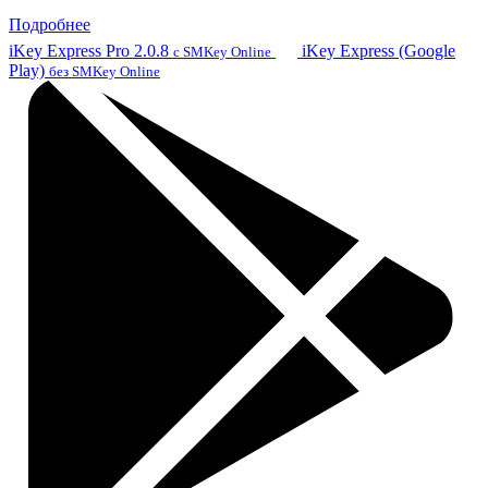
Подробнее
iKey Express Pro 2.0.8
iKey Express (Google
с SMKey Online
Play)
без SMKey Online