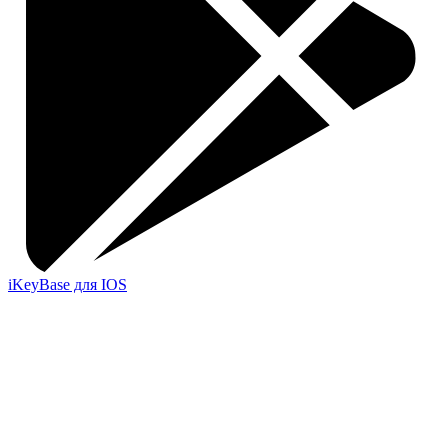
iKeyBase для IOS