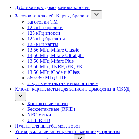
Дубликаторы домофонных ключей
Заготовки ключей. Карты, брелоки
Заготовки ТМ
125 кГц брелоки
125 кГц эпокси
125 кГц браслеты
125 кГц карты
13,56 МГц Mifare Classic
13,56 МГц Mifare Ultralight
13,56 МГц Mifare Plus
13,56 МГц TKRF, iFK, FK
13,56 МГц iCode и iClass
860-960 МГц UHF
2-х, 3-х контактные и магнитные
Ключи, карты, метки для записи в домофоны и СКУД
Контактные ключи
Бесконтактные (RFID)
NFC метки
UHF RFID
Пульты для шлагбаумов, ворот
Универсальные ключи, считывающие устройства