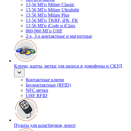
13,56 МГц Mifare Classic
13,56 МГц Mifare Ultralight
13,56 МГц Mifare Plus
13,56 МГц TKRF, iFK, FK
13,56 МГц iCode и iClass
860-960 МГц UHF
2-х, 3-х контактные и магнитные
Ключи, карты, метки для записи в домофоны и СКУД
Контактные ключи
Бесконтактные (RFID)
NFC метки
UHF RFID
Пульты для шлагбаумов, ворот