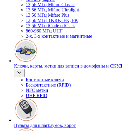
13,56 МГц Mifare Classic
13,56 МГц Mifare Ultralight
13,56 МГц Mifare Plus
13,56 МГц TKRF, iFK, FK
13,56 МГц iCode и iClass
860-960 МГц UHF
2-х, 3-х контактные и магнитные
Ключи, карты, метки для записи в домофоны и СКУД
Контактные ключи
Бесконтактные (RFID)
NFC метки
UHF RFID
Пульты для шлагбаумов, ворот