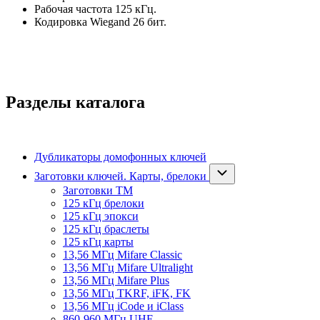
Рабочая частота 125 кГц.
Кодировка Wiegand 26 бит.
Разделы каталога
Дубликаторы домофонных ключей
Заготовки ключей. Карты, брелоки
Заготовки ТМ
125 кГц брелоки
125 кГц эпокси
125 кГц браслеты
125 кГц карты
13,56 МГц Mifare Classic
13,56 МГц Mifare Ultralight
13,56 МГц Mifare Plus
13,56 МГц TKRF, iFK, FK
13,56 МГц iCode и iClass
860-960 МГц UHF