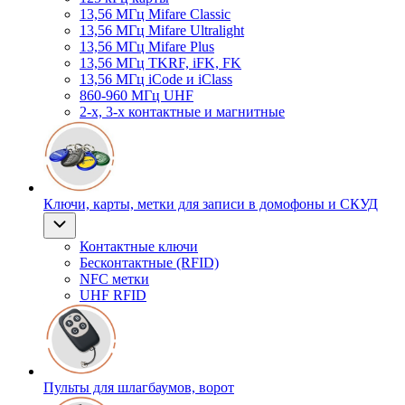
13,56 МГц Mifare Classic
13,56 МГц Mifare Ultralight
13,56 МГц Mifare Plus
13,56 МГц TKRF, iFK, FK
13,56 МГц iCode и iClass
860-960 МГц UHF
2-х, 3-х контактные и магнитные
Ключи, карты, метки для записи в домофоны и СКУД
Контактные ключи
Бесконтактные (RFID)
NFC метки
UHF RFID
Пульты для шлагбаумов, ворот