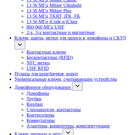
13,56 МГц Mifare Ultralight
13,56 МГц Mifare Plus
13,56 МГц TKRF, iFK, FK
13,56 МГц iCode и iClass
860-960 МГц UHF
2-х, 3-х контактные и магнитные
Ключи, карты, метки для записи в домофоны и СКУД
Контактные ключи
Бесконтактные (RFID)
NFC метки
UHF RFID
Пульты для шлагбаумов, ворот
Универсальные ключи, считывающие устройства
Домофонное оборудование
Домофоны
Трубки
Кнопки
Считыватели, контакторы
Контроллеры
Коммутаторы
Адаптеры, конвертеры, комплектующие
Ключи дверные и авто