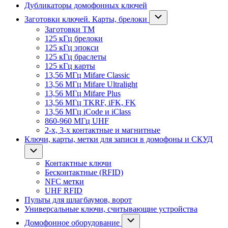
Дубликаторы домофонных ключей
Заготовки ключей. Карты, брелоки
Заготовки ТМ
125 кГц брелоки
125 кГц эпокси
125 кГц браслеты
125 кГц карты
13,56 МГц Mifare Classic
13,56 МГц Mifare Ultralight
13,56 МГц Mifare Plus
13,56 МГц TKRF, iFK, FK
13,56 МГц iCode и iClass
860-960 МГц UHF
2-х, 3-х контактные и магнитные
Ключи, карты, метки для записи в домофоны и СКУД
Контактные ключи
Бесконтактные (RFID)
NFC метки
UHF RFID
Пульты для шлагбаумов, ворот
Универсальные ключи, считывающие устройства
Домофонное оборудование