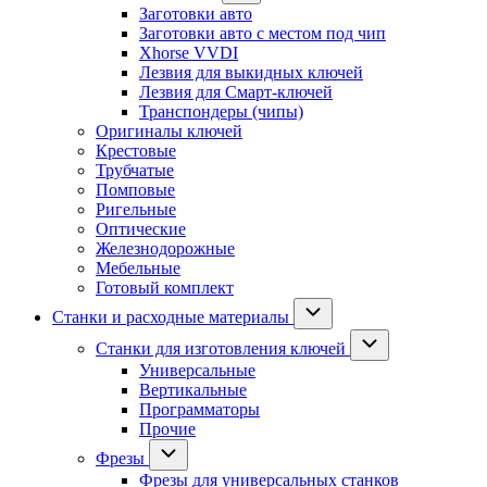
Заготовки авто
Заготовки авто с местом под чип
Xhorse VVDI
Лезвия для выкидных ключей
Лезвия для Смарт-ключей
Транспондеры (чипы)
Оригиналы ключей
Крестовые
Трубчатые
Помповые
Ригельные
Оптические
Железнодорожные
Мебельные
Готовый комплект
Станки и расходные материалы
Станки для изготовления ключей
Универсальные
Вертикальные
Программаторы
Прочие
Фрезы
Фрезы для универсальных станков