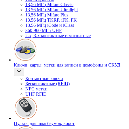
13,56 МГц Mifare Classic
13,56 МГц Mifare Ultralight
13,56 МГц Mifare Plus
13,56 МГц TKRF, iFK, FK
13,56 МГц iCode и iClass
860-960 МГц UHF
2-х, 3-х контактные и магнитные
Ключи, карты, метки для записи в домофоны и СКУД
Контактные ключи
Бесконтактные (RFID)
NFC метки
UHF RFID
Пульты для шлагбаумов, ворот