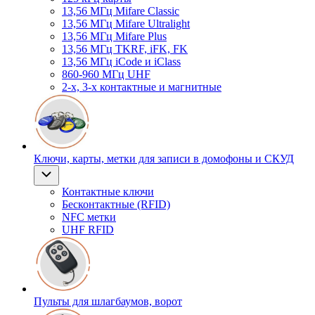
13,56 МГц Mifare Classic
13,56 МГц Mifare Ultralight
13,56 МГц Mifare Plus
13,56 МГц TKRF, iFK, FK
13,56 МГц iCode и iClass
860-960 МГц UHF
2-х, 3-х контактные и магнитные
Ключи, карты, метки для записи в домофоны и СКУД
Контактные ключи
Бесконтактные (RFID)
NFC метки
UHF RFID
Пульты для шлагбаумов, ворот