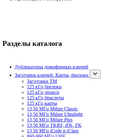
Разделы каталога
Дубликаторы домофонных ключей
Заготовки ключей. Карты, брелоки
Заготовки ТМ
125 кГц брелоки
125 кГц эпокси
125 кГц браслеты
125 кГц карты
13,56 МГц Mifare Classic
13,56 МГц Mifare Ultralight
13,56 МГц Mifare Plus
13,56 МГц TKRF, iFK, FK
13,56 МГц iCode и iClass
860-960 МГц UHF