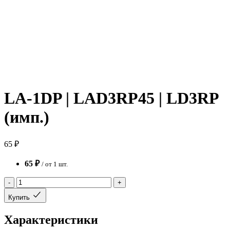
LA-1DP | LAD3RP45 | LD3RP
(имп.)
65 ₽
65 ₽
/ от 1 шт.
-
+
Купить
Характеристики