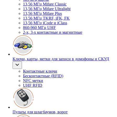
13,56 МГц Mifare Classic
13,56 МГц Mifare Ultralight
13,56 МГц Mifare Plus
13,56 МГц TKRF, iFK, FK
13,56 МГц iCode и iClass
860-960 МГц UHF
2-х, 3-х контактные и магнитные
Ключи, карты, метки для записи в домофоны и СКУД
Контактные ключи
Бесконтактные (RFID)
NFC метки
UHF RFID
Пульты для шлагбаумов, ворот