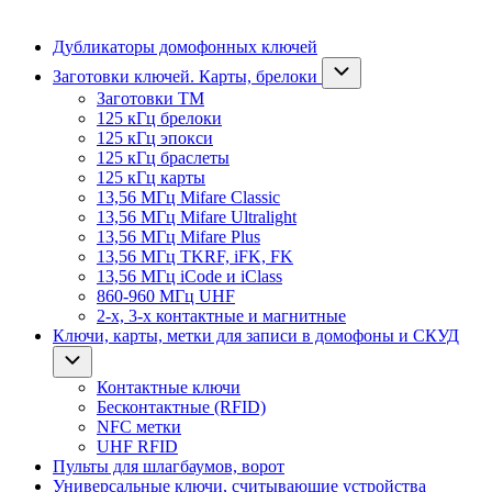
Дубликаторы домофонных ключей
Заготовки ключей. Карты, брелоки
Заготовки ТМ
125 кГц брелоки
125 кГц эпокси
125 кГц браслеты
125 кГц карты
13,56 МГц Mifare Classic
13,56 МГц Mifare Ultralight
13,56 МГц Mifare Plus
13,56 МГц TKRF, iFK, FK
13,56 МГц iCode и iClass
860-960 МГц UHF
2-х, 3-х контактные и магнитные
Ключи, карты, метки для записи в домофоны и СКУД
Контактные ключи
Бесконтактные (RFID)
NFC метки
UHF RFID
Пульты для шлагбаумов, ворот
Универсальные ключи, считывающие устройства