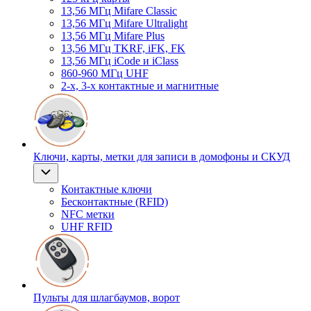
13,56 МГц Mifare Classic
13,56 МГц Mifare Ultralight
13,56 МГц Mifare Plus
13,56 МГц TKRF, iFK, FK
13,56 МГц iCode и iClass
860-960 МГц UHF
2-х, 3-х контактные и магнитные
Ключи, карты, метки для записи в домофоны и СКУД
Контактные ключи
Бесконтактные (RFID)
NFC метки
UHF RFID
Пульты для шлагбаумов, ворот