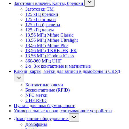
Заготовки ключей. Карты, брелоки
Заготовки ТМ
125 кГц брелоки
125 кГц эпокси
125 кГц браслеты
125 кГц карты
13,56 МГц Mifare Classic
13,56 МГц Mifare Ultralight
13,56 МГц Mifare Plus
13,56 МГц TKRF, iFK, FK
13,56 МГц iCode и iClass
860-960 МГц UHF
2-х, 3-х контактные и магнитные
Ключи, карты, метки для записи в домофоны и СКУД
Контактные ключи
Бесконтактные (RFID)
NFC метки
UHF RFID
Пульты для шлагбаумов, ворот
Универсальные ключи, считывающие устройства
Домофонное оборудование
Домофоны