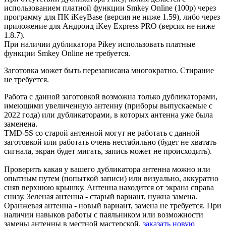
использованием платной функции Smkey Online (100р) через
программу для ПК iKeyBase (версия не ниже 1.59), либо через
приложение для Андроид iKey Express PRO (версия не ниже
1.8.7).
При наличии дубликатора Pikey использовать платные
функции Smkey Online
не требуется.
Заготовка может быть перезаписана многократно. Стирание
не требуется.
Работа с данной заготовкой возможна только дубликаторами,
имеющими увеличенную антенну (приборы выпускаемые с
2022 года) или дубликаторами, в которых антенна уже была
заменена.
TMD-5S со старой антенной могут не работать с данной
заготовкой или работать очень нестабильно (будет не хватать
сигнала, экран будет мигать, запись может не происходить).
Проверить какая у вашего дубликатора антенна можно или
опытным путем (попыткой записи) или визуально, аккуратно
сняв верхнюю крышку. Антенна находится от экрана справа
снизу. Зеленая антенна - старый вариант, нужна замена.
Оранжевая антенна - новый вариант, замена не требуется. При
наличии навыков работы с паяльником или возможности
замены антенны в местной мастерской,
заказать новую