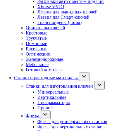
Заготовки авто с местом под чип
Xhorse VVDI
Лезвия для выкидных ключей
Лезвия для Смарт-ключей
Транспондеры (чипы)
Оригиналы ключей
Крестовые
Трубчатые
Помповые
Ригельные
Оптические
Железнодорожные
Мебельные
Готовый комплект
Станки и расходные материалы
Станки для изготовления ключей
Универсальные
Вертикальные
Программаторы
Прочие
Фрезы
Фрезы для универсальных станков
Фрезы для вертикальных станков