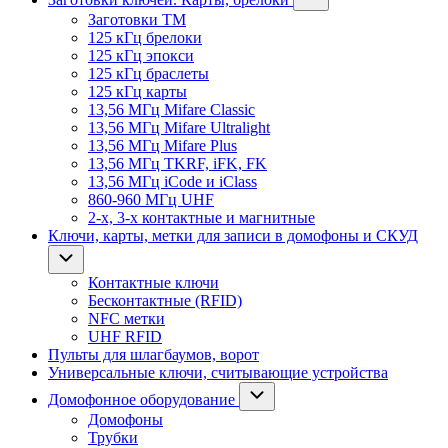
Заготовки ТМ
125 кГц брелоки
125 кГц эпокси
125 кГц браслеты
125 кГц карты
13,56 МГц Mifare Classic
13,56 МГц Mifare Ultralight
13,56 МГц Mifare Plus
13,56 МГц TKRF, iFK, FK
13,56 МГц iCode и iClass
860-960 МГц UHF
2-х, 3-х контактные и магнитные
Ключи, карты, метки для записи в домофоны и СКУД
Контактные ключи
Бесконтактные (RFID)
NFC метки
UHF RFID
Пульты для шлагбаумов, ворот
Универсальные ключи, считывающие устройства
Домофонное оборудование
Домофоны
Трубки