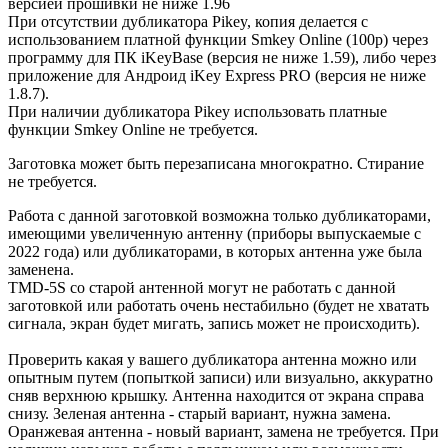
версией прошивки не ниже 1.96
При отсутствии дубликатора Pikey, копия делается с
использованием платной функции Smkey Online (100р) через
программу для ПК iKeyBase (версия не ниже 1.59), либо через
приложение для Андроид iKey Express PRO (версия не ниже
1.8.7).
При наличии дубликатора Pikey использовать платные
функции Smkey Online
не требуется.
Заготовка может быть перезаписана многократно. Стирание
не требуется.
Работа с данной заготовкой возможна только дубликаторами,
имеющими увеличенную антенну (приборы выпускаемые с
2022 года) или дубликаторами, в которых антенна уже была
заменена.
TMD-5S со старой антенной могут не работать с данной
заготовкой или работать очень нестабильно (будет не хватать
сигнала, экран будет мигать, запись может не происходить).
Проверить какая у вашего дубликатора антенна можно или
опытным путем (попыткой записи) или визуально, аккуратно
сняв верхнюю крышку. Антенна находится от экрана справа
снизу. Зеленая антенна - старый вариант, нужна замена.
Оранжевая антенна - новый вариант, замена не требуется. При