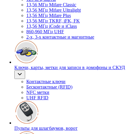
13,56 МГц Mifare Classic
13,56 МГц Mifare Ultralight
13,56 МГц Mifare Plus
13,56 МГц TKRF, iFK, FK
13,56 МГц iCode и iClass
860-960 МГц UHF
2-х, 3-х контактные и магнитные
Ключи, карты, метки для записи в домофоны и СКУД
Контактные ключи
Бесконтактные (RFID)
NFC метки
UHF RFID
Пульты для шлагбаумов, ворот