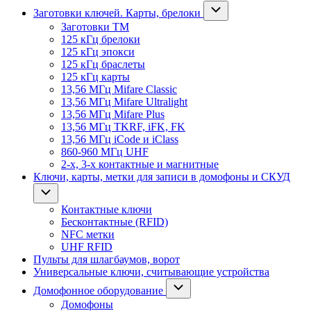
Заготовки ключей. Карты, брелоки
Заготовки ТМ
125 кГц брелоки
125 кГц эпокси
125 кГц браслеты
125 кГц карты
13,56 МГц Mifare Classic
13,56 МГц Mifare Ultralight
13,56 МГц Mifare Plus
13,56 МГц TKRF, iFK, FK
13,56 МГц iCode и iClass
860-960 МГц UHF
2-х, 3-х контактные и магнитные
Ключи, карты, метки для записи в домофоны и СКУД
Контактные ключи
Бесконтактные (RFID)
NFC метки
UHF RFID
Пульты для шлагбаумов, ворот
Универсальные ключи, считывающие устройства
Домофонное оборудование
Домофоны