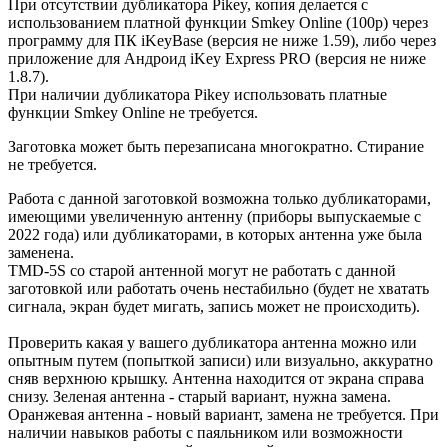
При отсутствии дубликатора Pikey, копия делается с
использованием платной функции Smkey Online (100р) через
программу для ПК iKeyBase (версия не ниже 1.59), либо через
приложение для Андроид iKey Express PRO (версия не ниже
1.8.7).
При наличии дубликатора Pikey использовать платные
функции Smkey Online
не требуется.
Заготовка может быть перезаписана многократно. Стирание
не требуется.
Работа с данной заготовкой возможна только дубликаторами,
имеющими увеличенную антенну (приборы выпускаемые с
2022 года) или дубликаторами, в которых антенна уже была
заменена.
TMD-5S со старой антенной могут не работать с данной
заготовкой или работать очень нестабильно (будет не хватать
сигнала, экран будет мигать, запись может не происходить).
Проверить какая у вашего дубликатора антенна можно или
опытным путем (попыткой записи) или визуально, аккуратно
сняв верхнюю крышку. Антенна находится от экрана справа
снизу. Зеленая антенна - старый вариант, нужна замена.
Оранжевая антенна - новый вариант, замена не требуется. При
наличии навыков работы с паяльником или возможности