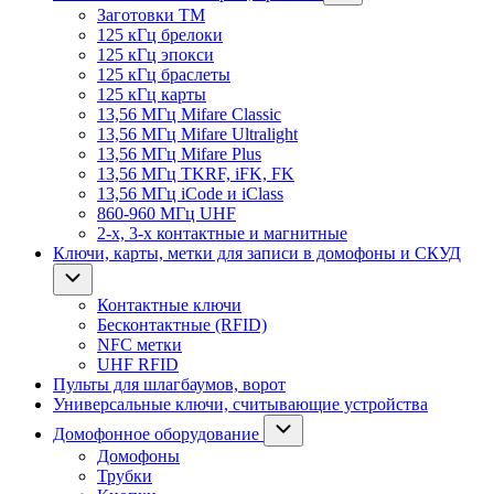
Заготовки ТМ
125 кГц брелоки
125 кГц эпокси
125 кГц браслеты
125 кГц карты
13,56 МГц Mifare Classic
13,56 МГц Mifare Ultralight
13,56 МГц Mifare Plus
13,56 МГц TKRF, iFK, FK
13,56 МГц iCode и iClass
860-960 МГц UHF
2-х, 3-х контактные и магнитные
Ключи, карты, метки для записи в домофоны и СКУД
Контактные ключи
Бесконтактные (RFID)
NFC метки
UHF RFID
Пульты для шлагбаумов, ворот
Универсальные ключи, считывающие устройства
Домофонное оборудование
Домофоны
Трубки