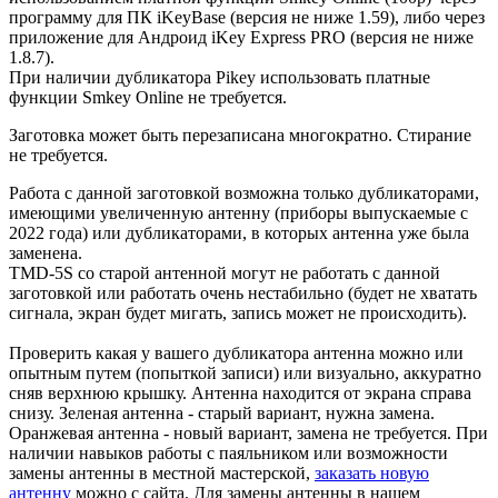
программу для ПК iKeyBase (версия не ниже 1.59), либо через
приложение для Андроид iKey Express PRO (версия не ниже
1.8.7).
При наличии дубликатора Pikey использовать платные
функции Smkey Online
не требуется.
Заготовка может быть перезаписана многократно. Стирание
не требуется.
Работа с данной заготовкой возможна только дубликаторами,
имеющими увеличенную антенну (приборы выпускаемые с
2022 года) или дубликаторами, в которых антенна уже была
заменена.
TMD-5S со старой антенной могут не работать с данной
заготовкой или работать очень нестабильно (будет не хватать
сигнала, экран будет мигать, запись может не происходить).
Проверить какая у вашего дубликатора антенна можно или
опытным путем (попыткой записи) или визуально, аккуратно
сняв верхнюю крышку. Антенна находится от экрана справа
снизу. Зеленая антенна - старый вариант, нужна замена.
Оранжевая антенна - новый вариант, замена не требуется. При
наличии навыков работы с паяльником или возможности
замены антенны в местной мастерской,
заказать новую
антенну
можно с сайта. Для замены антенны в нашем