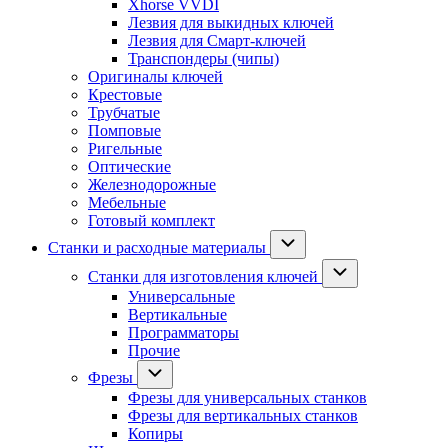
Xhorse VVDI
Лезвия для выкидных ключей
Лезвия для Смарт-ключей
Транспондеры (чипы)
Оригиналы ключей
Крестовые
Трубчатые
Помповые
Ригельные
Оптические
Железнодорожные
Мебельные
Готовый комплект
Станки и расходные материалы
Станки для изготовления ключей
Универсальные
Вертикальные
Программаторы
Прочие
Фрезы
Фрезы для универсальных станков
Фрезы для вертикальных станков
Копиры