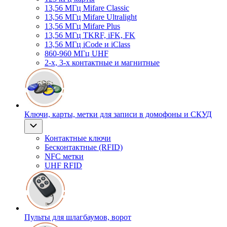
13,56 МГц Mifare Classic
13,56 МГц Mifare Ultralight
13,56 МГц Mifare Plus
13,56 МГц TKRF, iFK, FK
13,56 МГц iCode и iClass
860-960 МГц UHF
2-х, 3-х контактные и магнитные
Ключи, карты, метки для записи в домофоны и СКУД
Контактные ключи
Бесконтактные (RFID)
NFC метки
UHF RFID
Пульты для шлагбаумов, ворот