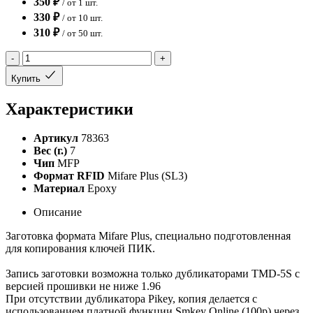
350 ₽
/ от 1 шт.
330 ₽
/ от 10 шт.
310 ₽
/ от 50 шт.
-
+
Купить
Характеристики
Артикул
78363
Вес (г.)
7
Чип
MFP
Формат RFID
Mifare Plus (SL3)
Материал
Epoxy
Описание
Заготовка формата Mifare Plus, специально подготовленная
для копирования ключей ПИК.
Запись заготовки возможна только дубликаторами TMD-5S с
версией прошивки не ниже 1.96
При отсутствии дубликатора Pikey, копия делается с
использованием платной функции Smkey Online (100р) через