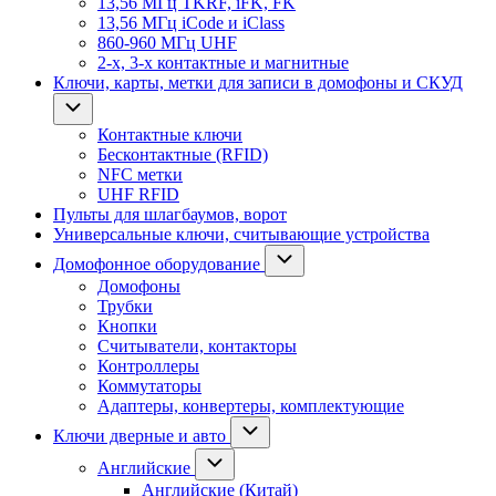
13,56 МГц TKRF, iFK, FK
13,56 МГц iCode и iClass
860-960 МГц UHF
2-х, 3-х контактные и магнитные
Ключи, карты, метки для записи в домофоны и СКУД
Контактные ключи
Бесконтактные (RFID)
NFC метки
UHF RFID
Пульты для шлагбаумов, ворот
Универсальные ключи, считывающие устройства
Домофонное оборудование
Домофоны
Трубки
Кнопки
Считыватели, контакторы
Контроллеры
Коммутаторы
Адаптеры, конвертеры, комплектующие
Ключи дверные и авто
Английские
Английские (Китай)