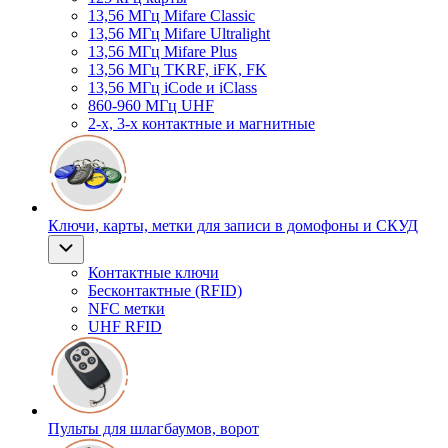
13,56 МГц Mifare Classic
13,56 МГц Mifare Ultralight
13,56 МГц Mifare Plus
13,56 МГц TKRF, iFK, FK
13,56 МГц iCode и iClass
860-960 МГц UHF
2-х, 3-х контактные и магнитные
Ключи, карты, метки для записи в домофоны и СКУД
Контактные ключи
Бесконтактные (RFID)
NFC метки
UHF RFID
Пульты для шлагбаумов, ворот