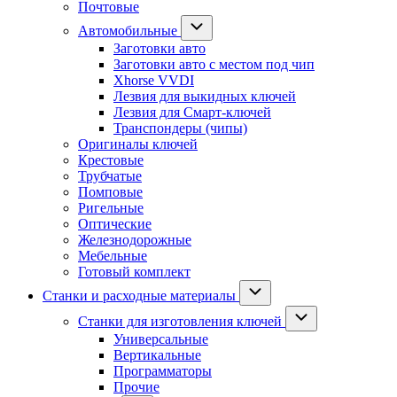
Почтовые
Автомобильные
Заготовки авто
Заготовки авто с местом под чип
Xhorse VVDI
Лезвия для выкидных ключей
Лезвия для Смарт-ключей
Транспондеры (чипы)
Оригиналы ключей
Крестовые
Трубчатые
Помповые
Ригельные
Оптические
Железнодорожные
Мебельные
Готовый комплект
Станки и расходные материалы
Станки для изготовления ключей
Универсальные
Вертикальные
Программаторы
Прочие