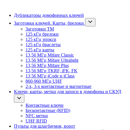
Дубликаторы домофонных ключей
Заготовки ключей. Карты, брелоки
Заготовки ТМ
125 кГц брелоки
125 кГц эпокси
125 кГц браслеты
125 кГц карты
13,56 МГц Mifare Classic
13,56 МГц Mifare Ultralight
13,56 МГц Mifare Plus
13,56 МГц TKRF, iFK, FK
13,56 МГц iCode и iClass
860-960 МГц UHF
2-х, 3-х контактные и магнитные
Ключи, карты, метки для записи в домофоны и СКУД
Контактные ключи
Бесконтактные (RFID)
NFC метки
UHF RFID
Пульты для шлагбаумов, ворот