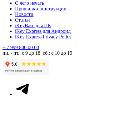
С чего начать
Прошивки, инструкции
Новости
Статьи
iKeyBase для ПК
iKey Express для Андроид
iKey Express Privacy Policy
+ 7 999 800 00 00
пн. - пт.: с 9 до 18, сб.: с 10 до 15