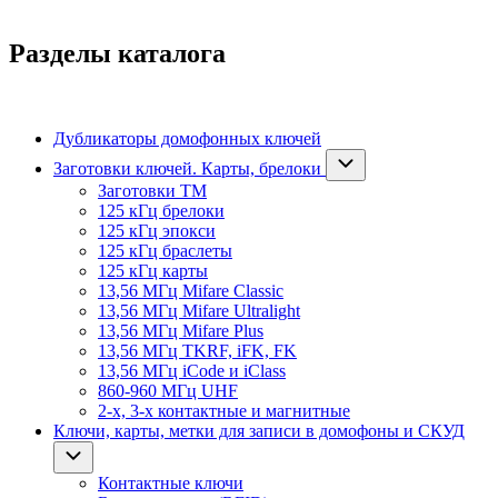
Разделы каталога
Дубликаторы домофонных ключей
Заготовки ключей. Карты, брелоки
Заготовки ТМ
125 кГц брелоки
125 кГц эпокси
125 кГц браслеты
125 кГц карты
13,56 МГц Mifare Classic
13,56 МГц Mifare Ultralight
13,56 МГц Mifare Plus
13,56 МГц TKRF, iFK, FK
13,56 МГц iCode и iClass
860-960 МГц UHF
2-х, 3-х контактные и магнитные
Ключи, карты, метки для записи в домофоны и СКУД
Контактные ключи