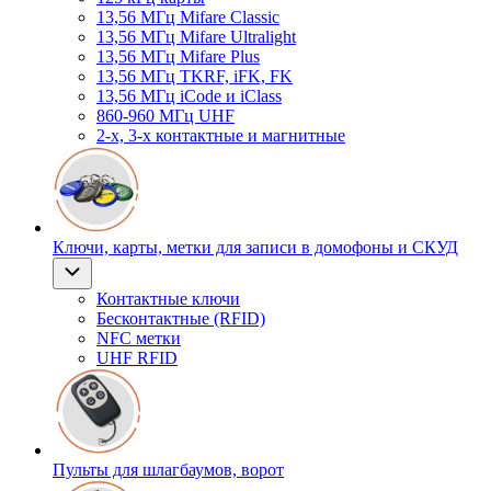
13,56 МГц Mifare Classic
13,56 МГц Mifare Ultralight
13,56 МГц Mifare Plus
13,56 МГц TKRF, iFK, FK
13,56 МГц iCode и iClass
860-960 МГц UHF
2-х, 3-х контактные и магнитные
Ключи, карты, метки для записи в домофоны и СКУД
Контактные ключи
Бесконтактные (RFID)
NFC метки
UHF RFID
Пульты для шлагбаумов, ворот